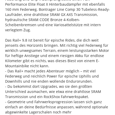
Performance Elite Float X Hinterbaudämpfer mit ebenfalls
160 mm Federweg. Bontrager Line Comp 30 Tubeless-Ready-
Laufräder, eine drahtlose SRAM GX AXS Transmission,
hydraulische SRAM CODE Bronze 4-Kolben-
Scheibenbremsen und eine Variosattelstütze mit intern
verlegtem Zug.
Das Rail+ 9.8 ist bereit für epische Rides, die dich weit
jenseits des Horizonts bringen. Mit richtig viel Federweg für
wirklich unwegsames Terrain, einem leistungsstarken Motor
für heftige Anstiege und einem riesigen Akku für endlose
Kilometer gibt es nichts, was dieses Biest von einem E-
Mountainbike nicht kann.
- Das Rail+ macht jedes Abenteuer möglich – mit viel
Federweg und reichlich Power für epische Uphills und
Downhills und nie enden wollende Endurorunden.
- Du bekommst dort Upgrades, wo sie den größten
Unterschied ausmachen, wie etwa eine drahtlose SRAM
Transmission und ein RockShox Fahrwerkspaket.
- Geometrie und Fahrwerksprogression lassen sich ganz
einfach an deine Bedürfnisse anpassen, während optionale
abgewinkelte Lagerschalen noch mehr