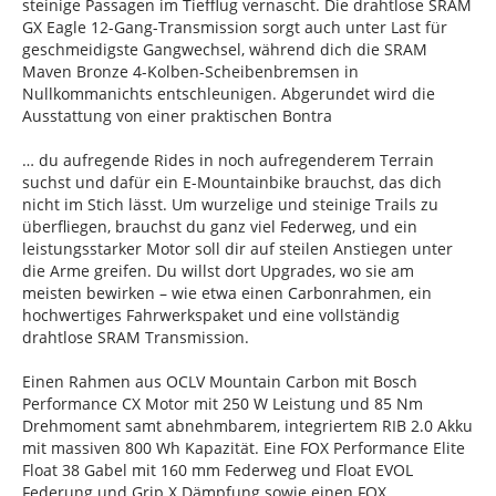
steinige Passagen im Tiefflug vernascht. Die drahtlose SRAM
GX Eagle 12-Gang-Transmission sorgt auch unter Last für
geschmeidigste Gangwechsel, während dich die SRAM
Maven Bronze 4-Kolben-Scheibenbremsen in
Nullkommanichts entschleunigen. Abgerundet wird die
Ausstattung von einer praktischen Bontra
… du aufregende Rides in noch aufregenderem Terrain
suchst und dafür ein E-Mountainbike brauchst, das dich
nicht im Stich lässt. Um wurzelige und steinige Trails zu
überfliegen, brauchst du ganz viel Federweg, und ein
leistungsstarker Motor soll dir auf steilen Anstiegen unter
die Arme greifen. Du willst dort Upgrades, wo sie am
meisten bewirken – wie etwa einen Carbonrahmen, ein
hochwertiges Fahrwerkspaket und eine vollständig
drahtlose SRAM Transmission.
Einen Rahmen aus OCLV Mountain Carbon mit Bosch
Performance CX Motor mit 250 W Leistung und 85 Nm
Drehmoment samt abnehmbarem, integriertem RIB 2.0 Akku
mit massiven 800 Wh Kapazität. Eine FOX Performance Elite
Float 38 Gabel mit 160 mm Federweg und Float EVOL
Federung und Grip X Dämpfung sowie einen FOX