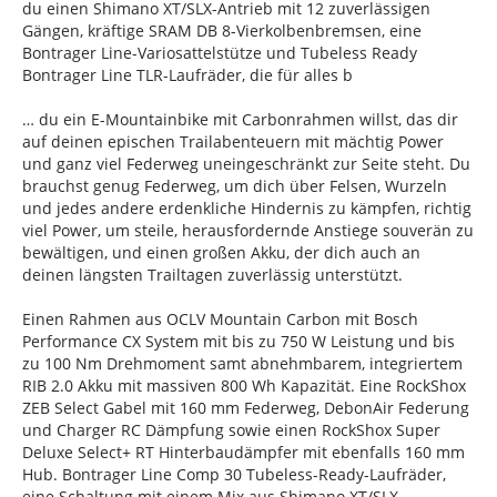
du einen Shimano XT/SLX-Antrieb mit 12 zuverlässigen
Gängen, kräftige SRAM DB 8-Vierkolbenbremsen, eine
Bontrager Line-Variosattelstütze und Tubeless Ready
Bontrager Line TLR-Laufräder, die für alles b
… du ein E-Mountainbike mit Carbonrahmen willst, das dir
auf deinen epischen Trailabenteuern mit mächtig Power
und ganz viel Federweg uneingeschränkt zur Seite steht. Du
brauchst genug Federweg, um dich über Felsen, Wurzeln
und jedes andere erdenkliche Hindernis zu kämpfen, richtig
viel Power, um steile, herausfordernde Anstiege souverän zu
bewältigen, und einen großen Akku, der dich auch an
deinen längsten Trailtagen zuverlässig unterstützt.
Einen Rahmen aus OCLV Mountain Carbon mit Bosch
Performance CX System mit bis zu 750 W Leistung und bis
zu 100 Nm Drehmoment samt abnehmbarem, integriertem
RIB 2.0 Akku mit massiven 800 Wh Kapazität. Eine RockShox
ZEB Select Gabel mit 160 mm Federweg, DebonAir Federung
und Charger RC Dämpfung sowie einen RockShox Super
Deluxe Select+ RT Hinterbaudämpfer mit ebenfalls 160 mm
Hub. Bontrager Line Comp 30 Tubeless-Ready-Laufräder,
eine Schaltung mit einem Mix aus Shimano XT/SLX