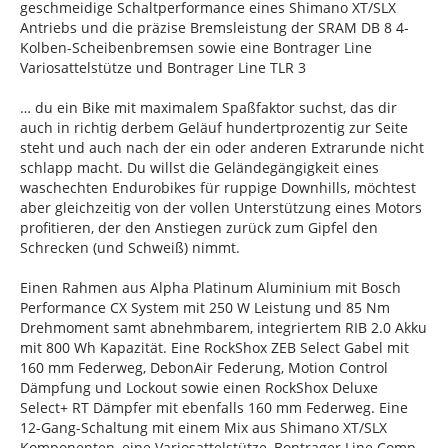
geschmeidige Schaltperformance eines Shimano XT/SLX
Antriebs und die präzise Bremsleistung der SRAM DB 8 4-
Kolben-Scheibenbremsen sowie eine Bontrager Line
Variosattelstütze und Bontrager Line TLR 3
… du ein Bike mit maximalem Spaßfaktor suchst, das dir
auch in richtig derbem Geläuf hundertprozentig zur Seite
steht und auch nach der ein oder anderen Extrarunde nicht
schlapp macht. Du willst die Geländegängigkeit eines
waschechten Endurobikes für ruppige Downhills, möchtest
aber gleichzeitig von der vollen Unterstützung eines Motors
profitieren, der den Anstiegen zurück zum Gipfel den
Schrecken (und Schweiß) nimmt.
Einen Rahmen aus Alpha Platinum Aluminium mit Bosch
Performance CX System mit 250 W Leistung und 85 Nm
Drehmoment samt abnehmbarem, integriertem RIB 2.0 Akku
mit 800 Wh Kapazität. Eine RockShox ZEB Select Gabel mit
160 mm Federweg, DebonAir Federung, Motion Control
Dämpfung und Lockout sowie einen RockShox Deluxe
Select+ RT Dämpfer mit ebenfalls 160 mm Federweg. Eine
12-Gang-Schaltung mit einem Mix aus Shimano XT/SLX
Komponenten, eine Variosattelstütze, Bontrager Line Comp