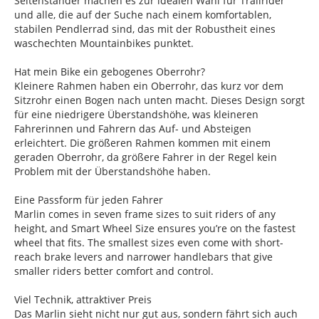
Seitenständer machen es zur idealen Wahl für Trailrider
und alle, die auf der Suche nach einem komfortablen,
stabilen Pendlerrad sind, das mit der Robustheit eines
waschechten Mountainbikes punktet.
Hat mein Bike ein gebogenes Oberrohr?
Kleinere Rahmen haben ein Oberrohr, das kurz vor dem
Sitzrohr einen Bogen nach unten macht. Dieses Design sorgt
für eine niedrigere Überstandshöhe, was kleineren
Fahrerinnen und Fahrern das Auf- und Absteigen
erleichtert. Die größeren Rahmen kommen mit einem
geraden Oberrohr, da größere Fahrer in der Regel kein
Problem mit der Überstandshöhe haben.
Eine Passform für jeden Fahrer
Marlin comes in seven frame sizes to suit riders of any
height, and Smart Wheel Size ensures you’re on the fastest
wheel that fits. The smallest sizes even come with short-
reach brake levers and narrower handlebars that give
smaller riders better comfort and control.
Viel Technik, attraktiver Preis
Das Marlin sieht nicht nur gut aus, sondern fährt sich auch