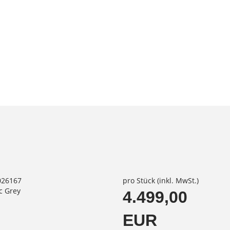
026167
pro Stück (inkl. MwSt.)
ic Grey
4.499,00
EUR