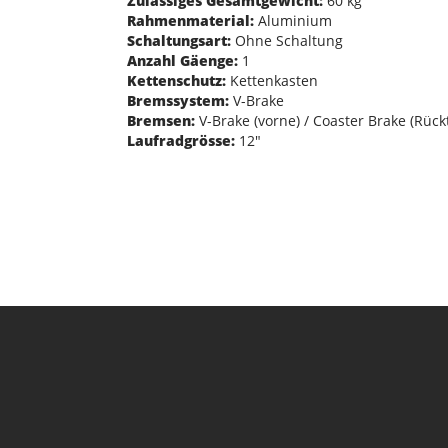
Zulässiges Gesamtgewicht:
60 kg
Rahmenmaterial:
Aluminium
Schaltungsart:
Ohne Schaltung
Anzahl Gäenge:
1
Kettenschutz:
Kettenkasten
Bremssystem:
V-Brake
Bremsen:
V-Brake (vorne) / Coaster Brake (Rück
Laufradgrösse:
12"