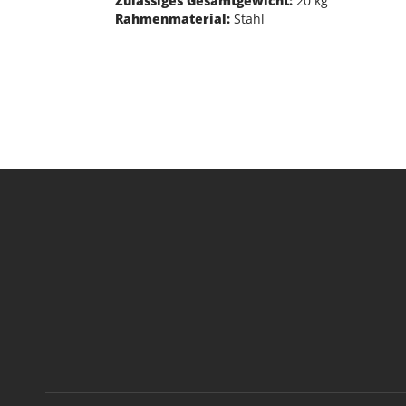
Zulässiges Gesamtgewicht:
20 kg
Rahmenmaterial:
Stahl