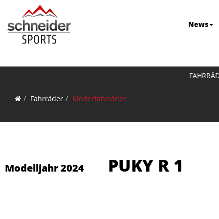
News
FAHRRÄ
Fahrräder
Kinderfahrräder
PUKY R 1
Modelljahr 2024