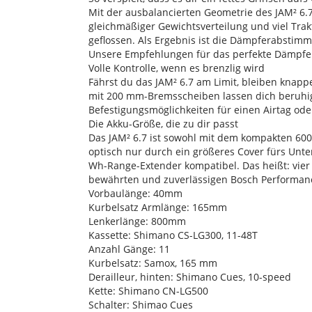
Mit der ausbalancierten Geometrie des JAM² 6.7 
gleichmäßiger Gewichtsverteilung und viel Trak
geflossen. Als Ergebnis ist die Dämpferabstimmu
Unsere Empfehlungen für das perfekte Dämpfer-
Volle Kontrolle, wenn es brenzlig wird
Fährst du das JAM² 6.7 am Limit, bleiben knappe
mit 200 mm-Bremsscheiben lassen dich beruhigt 
Befestigungsmöglichkeiten für einen Airtag ode
Die Akku-Größe, die zu dir passt
Das JAM² 6.7 ist sowohl mit dem kompakten 60
optisch nur durch ein größeres Cover fürs Unte
Wh-Range-Extender kompatibel. Das heißt: vier 
bewährten und zuverlässigen Bosch Performanc
Vorbaulänge: 40mm
Kurbelsatz Armlänge: 165mm
Lenkerlänge: 800mm
Kassette: Shimano CS-LG300, 11-48T
Anzahl Gänge: 11
Kurbelsatz: Samox, 165 mm
Derailleur, hinten: Shimano Cues, 10-speed
Kette: Shimano CN-LG500
Schalter: Shimao Cues