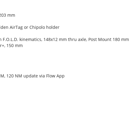
: 203 mm
dden AirTag or Chipolo holder
F.O.L.D. kinematics, 148x12 mm thru axle, Post Mount 180 mm
ir+, 150 mm
NM, 120 NM update via Flow App