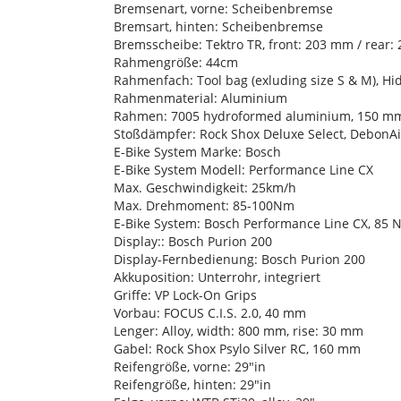
Bremsenart, vorne: Scheibenbremse
Bremsart, hinten: Scheibenbremse
Bremsscheibe: Tektro TR, front: 203 mm / rear
Rahmengröße: 44cm
Rahmenfach: Tool bag (exluding size S & M), Hi
Rahmenmaterial: Aluminium
Rahmen: 7005 hydroformed aluminium, 150 mm 
Stoßdämpfer: Rock Shox Deluxe Select, DebonA
E-Bike System Marke: Bosch
E-Bike System Modell: Performance Line CX
Max. Geschwindigkeit: 25km/h
Max. Drehmoment: 85-100Nm
E-Bike System: Bosch Performance Line CX, 85 
Display:: Bosch Purion 200
Display-Fernbedienung: Bosch Purion 200
Akkuposition: Unterrohr, integriert
Griffe: VP Lock-On Grips
Vorbau: FOCUS C.I.S. 2.0, 40 mm
Lenger: Alloy, width: 800 mm, rise: 30 mm
Gabel: Rock Shox Psylo Silver RC, 160 mm
Reifengröße, vorne: 29"in
Reifengröße, hinten: 29"in