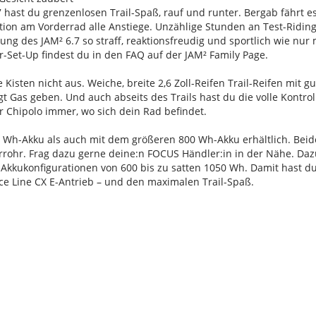
hast du grenzenlosen Trail-Spaß, rauf und runter. Bergab fährt es 
tion am Vorderrad alle Anstiege. Unzählige Stunden an Test-Riding
ng des JAM² 6.7 so straff, reaktionsfreudig und sportlich wie nur 
Set-Up findest du in den FAQ auf der JAM² Family Page.
 Kisten nicht aus. Weiche, breite 2,6 Zoll-Reifen Trail-Reifen mit 
Gas geben. Und auch abseits des Trails hast du die volle Kontrol
r Chipolo immer, wo sich dein Rad befindet.
0 Wh-Akku als auch mit dem größeren 800 Wh-Akku erhältlich. Bei
rrohr. Frag dazu gerne deine:n FOCUS Händler:in in der Nähe. Dazu
Akkukonfigurationen von 600 bis zu satten 1050 Wh. Damit hast du 
e Line CX E-Antrieb – und den maximalen Trail-Spaß.