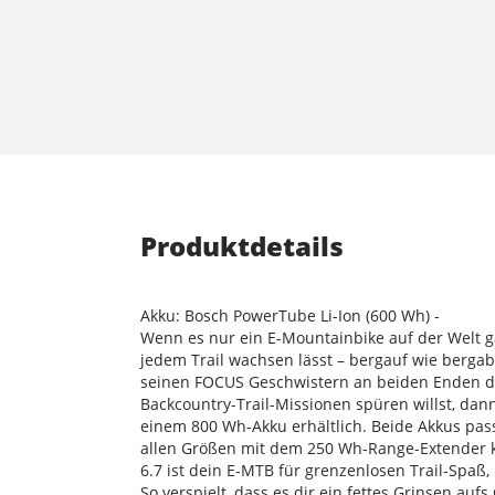
Produktdetails
Akku: Bosch PowerTube Li-Ion (600 Wh) -
Wenn es nur ein E-Mountainbike auf der Welt gäb
jedem Trail wachsen lässt – bergauf wie bergab.
seinen FOCUS Geschwistern an beiden Enden de
Backcountry-Trail-Missionen spüren willst, dan
einem 800 Wh-Akku erhältlich. Beide Akkus pa
allen Größen mit dem 250 Wh-Range-Extender ko
6.7 ist dein E-MTB für grenzenlosen Trail-Spaß
So verspielt, dass es dir ein fettes Grinsen aufs