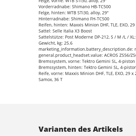
Felge, vorne: WTB STi30, alloy, 29"
Vorderradnabe: Shimano HB-TC500
Felge, hinten: WTB STi30, alloy, 29"
Hinterradnabe: Shimano FH-TC500
Reifen, hinten: Maxxis Minion DHF, TLE, EXO, 29 
Sattel: Selle Italia X3 Boost
Sattelstütze: Post Moderne DP-212, S / M /L / XL
Gewicht, kg: 25.6
marketing_information.battery_description.de:
general.product_headset.value: ACROS ZS56/ZS66
Bremssystem, vorne: Tektro Gemini SL, 4-piston
Bremssystem, hinten: Tektro Gemini SL, 4-pisto
Reife, vorne: Maxxis Minion DHF, TLE, EXO, 29 x 
Samox, 36 T
Varianten des Artikels