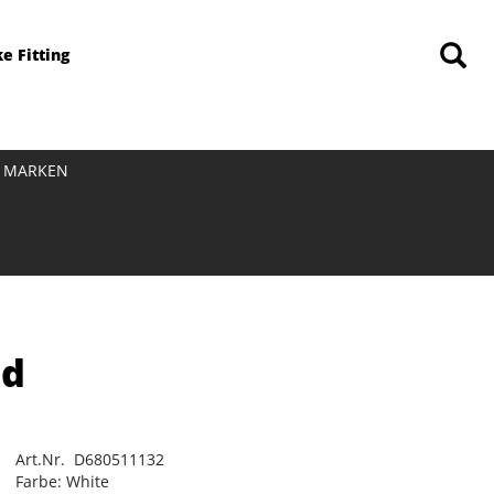
ke Fitting
MARKEN
nd
Art.Nr. D680511132
Farbe: White