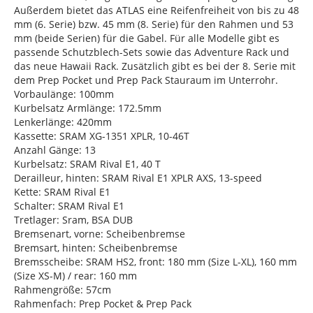
Außerdem bietet das ATLAS eine Reifenfreiheit von bis zu 48
mm (6. Serie) bzw. 45 mm (8. Serie) für den Rahmen und 53
mm (beide Serien) für die Gabel. Für alle Modelle gibt es
passende Schutzblech-Sets sowie das Adventure Rack und
das neue Hawaii Rack. Zusätzlich gibt es bei der 8. Serie mit
dem Prep Pocket und Prep Pack Stauraum im Unterrohr.
Vorbaulänge: 100mm
Kurbelsatz Armlänge: 172.5mm
Lenkerlänge: 420mm
Kassette: SRAM XG-1351 XPLR, 10-46T
Anzahl Gänge: 13
Kurbelsatz: SRAM Rival E1, 40 T
Derailleur, hinten: SRAM Rival E1 XPLR AXS, 13-speed
Kette: SRAM Rival E1
Schalter: SRAM Rival E1
Tretlager: Sram, BSA DUB
Bremsenart, vorne: Scheibenbremse
Bremsart, hinten: Scheibenbremse
Bremsscheibe: SRAM HS2, front: 180 mm (Size L-XL), 160 mm
(Size XS-M) / rear: 160 mm
Rahmengröße: 57cm
Rahmenfach: Prep Pocket & Prep Pack