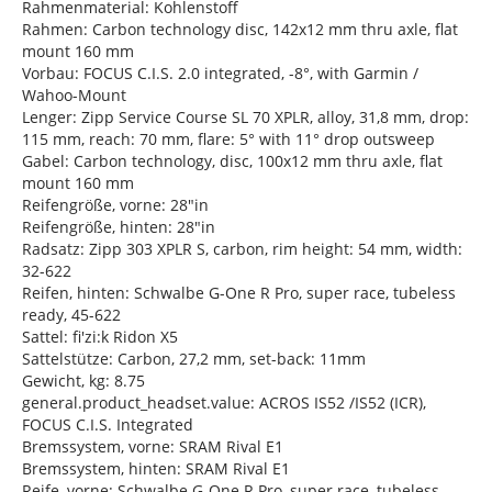
Rahmenmaterial: Kohlenstoff
Rahmen: Carbon technology disc, 142x12 mm thru axle, flat
mount 160 mm
Vorbau: FOCUS C.I.S. 2.0 integrated, -8°, with Garmin /
Wahoo-Mount
Lenger: Zipp Service Course SL 70 XPLR, alloy, 31,8 mm, drop:
115 mm, reach: 70 mm, flare: 5° with 11° drop outsweep
Gabel: Carbon technology, disc, 100x12 mm thru axle, flat
mount 160 mm
Reifengröße, vorne: 28"in
Reifengröße, hinten: 28"in
Radsatz: Zipp 303 XPLR S, carbon, rim height: 54 mm, width:
32-622
Reifen, hinten: Schwalbe G-One R Pro, super race, tubeless
ready, 45-622
Sattel: fi'zi:k Ridon X5
Sattelstütze: Carbon, 27,2 mm, set-back: 11mm
Gewicht, kg: 8.75
general.product_headset.value: ACROS IS52 /IS52 (ICR),
FOCUS C.I.S. Integrated
Bremssystem, vorne: SRAM Rival E1
Bremssystem, hinten: SRAM Rival E1
Reife, vorne: Schwalbe G-One R Pro, super race, tubeless