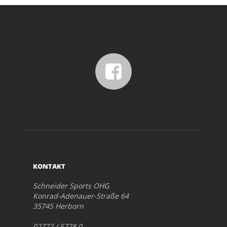
KONTAKT
Schneider Sports OHG
Konrad-Adenauer-Straße 64
35745 Herborn
02772 / 5728 0