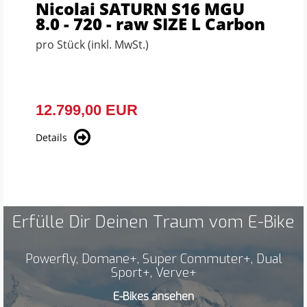
Nicolai SATURN S16 MGU
8.0 - 720 - raw SIZE L Carbon
Laufradsatz
pro Stück (inkl. MwSt.)
12.799,00 EUR
Details
Erfülle Dir Deinen Traum vom E-Bike
Powerfly, Domane+, Super Commuter+, Dual
Sport+, Verve+
E-Bikes ansehen