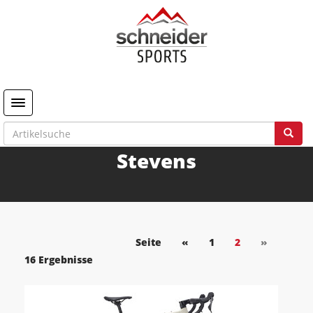
Toggle navigation
Stevens
Seite
«
1
2
»
16 Ergebnisse