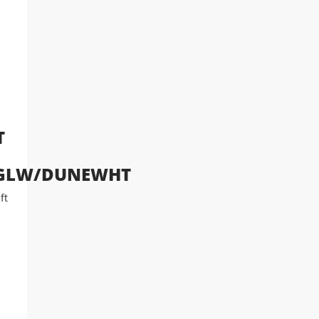
T
GLW/DUNEWHT
ft