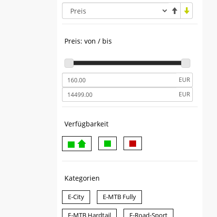
Preis: von / bis
EUR
EUR
Verfügbarkeit
Kategorien
E-City
E-MTB Fully
E-MTB Hardtail
E-Road-Sport