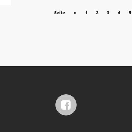
Seite
«
1
2
3
4
5