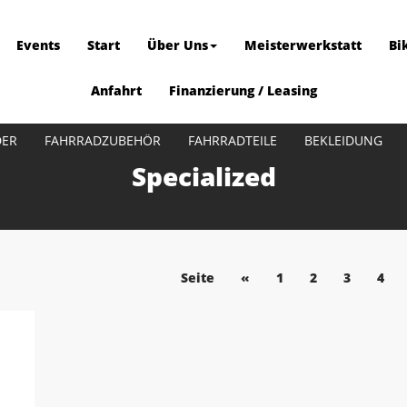
Events
Start
Über Uns
Meisterwerkstatt
Bi
Anfahrt
Finanzierung / Leasing
DER
FAHRRADZUBEHÖR
FAHRRADTEILE
BEKLEIDUNG
Specialized
Seite
«
1
2
3
4