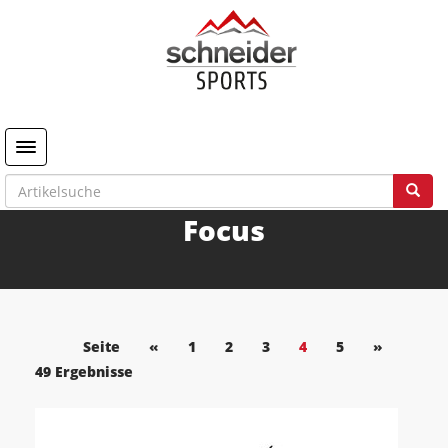
Toggle navigation
Focus
Seite
«
1
2
3
4
5
»
49 Ergebnisse