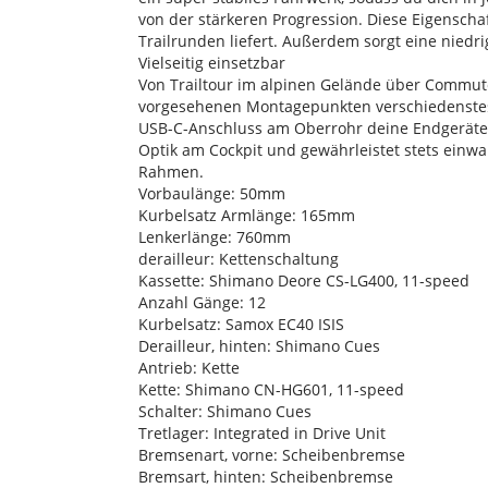
von der stärkeren Progression. Diese Eigenscha
Trailrunden liefert. Außerdem sorgt eine nied
Vielseitig einsetzbar
Von Trailtour im alpinen Gelände über Commu
vorgesehenen Montagepunkten verschiedenstes
USB-C-Anschluss am Oberrohr deine Endgeräte la
Optik am Cockpit und gewährleistet stets einw
Rahmen.
Vorbaulänge: 50mm
Kurbelsatz Armlänge: 165mm
Lenkerlänge: 760mm
derailleur: Kettenschaltung
Kassette: Shimano Deore CS-LG400, 11-speed
Anzahl Gänge: 12
Kurbelsatz: Samox EC40 ISIS
Derailleur, hinten: Shimano Cues
Antrieb: Kette
Kette: Shimano CN-HG601, 11-speed
Schalter: Shimano Cues
Tretlager: Integrated in Drive Unit
Bremsenart, vorne: Scheibenbremse
Bremsart, hinten: Scheibenbremse