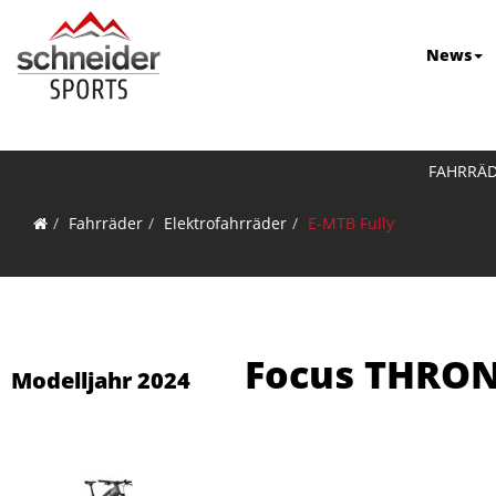
News
FAHRRÄ
Fahrräder
Elektrofahrräder
E-MTB Fully
Focus THRON²
Modelljahr 2024