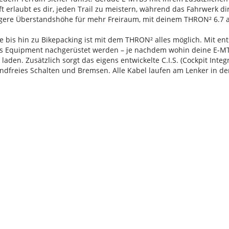
ft erlaubt es dir, jeden Trail zu meistern, während das Fahrwerk 
rigere Überstandshöhe für mehr Freiraum, mit deinem THRON² 6.7 a
te bis hin zu Bikepacking ist mit dem THRON² alles möglich. M
 Equipment nachgerüstet werden – je nachdem wohin deine E-MT
den. Zusätzlich sorgt das eigens entwickelte C.I.S. (Cockpit Integ
andfreies Schalten und Bremsen. Alle Kabel laufen am Lenker in d