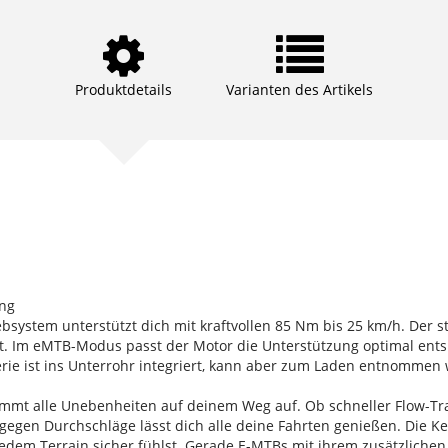
Produktdetails
Varianten des Artikels
ung
bsystem unterstützt dich mit kraftvollen 85 Nm bis 25 km/h. Der stä
t. Im eMTB-Modus passt der Motor die Unterstützung optimal ents
tterie ist ins Unterrohr integriert, kann aber zum Laden entnommen
mmt alle Unebenheiten auf deinem Weg auf. Ob schneller Flow-Trai
gegen Durchschläge lässt dich alle deine Fahrten genießen. Die Ken
 jedem Terrain sicher fühlst. Gerade E-MTBs mit ihrem zusätzlichen