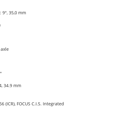
: 9°, 35,0 mm
m
axle
"
4, 34.9 mm
 (ICR), FOCUS C.I.S. Integrated