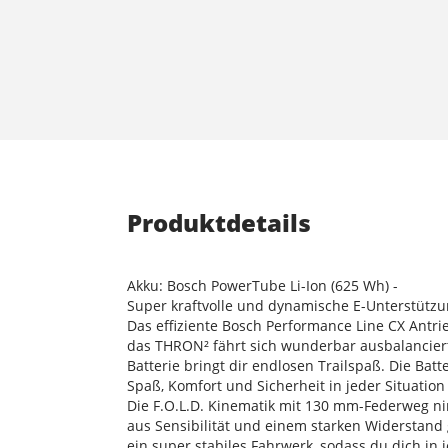
Produktdetails
Akku: Bosch PowerTube Li-Ion (625 Wh) -
Super kraftvolle und dynamische E-Unterstütz
Das effiziente Bosch Performance Line CX Antrie
das THRON² fährt sich wunderbar ausbalancier
Batterie bringt dir endlosen Trailspaß. Die Ba
Spaß, Komfort und Sicherheit in jeder Situation
Die F.O.L.D. Kinematik mit 130 mm-Federweg ni
aus Sensibilität und einem starken Widerstand 
ein super stabiles Fahrwerk, sodass du dich in