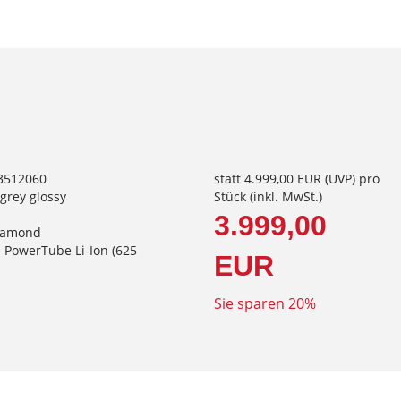
73512060
statt
4.999,00 EUR
(
UVP
) pro
egrey glossy
Stück (inkl. MwSt.)
3.999,00
iamond
 PowerTube Li-Ion (625
EUR
Sie sparen 20%