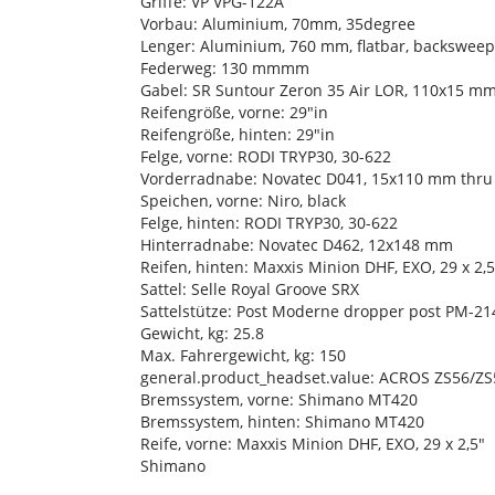
Griffe: VP VPG-122A
Vorbau: Aluminium, 70mm, 35degree
Lenger: Aluminium, 760 mm, flatbar, backsweep
Federweg: 130 mmmm
Gabel: SR Suntour Zeron 35 Air LOR, 110x15 m
Reifengröße, vorne: 29"in
Reifengröße, hinten: 29"in
Felge, vorne: RODI TRYP30, 30-622
Vorderradnabe: Novatec D041, 15x110 mm thru 
Speichen, vorne: Niro, black
Felge, hinten: RODI TRYP30, 30-622
Hinterradnabe: Novatec D462, 12x148 mm
Reifen, hinten: Maxxis Minion DHF, EXO, 29 x 2,5
Sattel: Selle Royal Groove SRX
Sattelstütze: Post Moderne dropper post PM-21
Gewicht, kg: 25.8
Max. Fahrergewicht, kg: 150
general.product_headset.value: ACROS ZS56/ZS56
Bremssystem, vorne: Shimano MT420
Bremssystem, hinten: Shimano MT420
Reife, vorne: Maxxis Minion DHF, EXO, 29 x 2,5"
Shimano