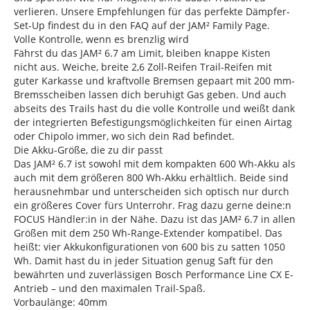
verlieren. Unsere Empfehlungen für das perfekte Dämpfer-
Set-Up findest du in den FAQ auf der JAM² Family Page.
Volle Kontrolle, wenn es brenzlig wird
Fährst du das JAM² 6.7 am Limit, bleiben knappe Kisten
nicht aus. Weiche, breite 2,6 Zoll-Reifen Trail-Reifen mit
guter Karkasse und kraftvolle Bremsen gepaart mit 200 mm-
Bremsscheiben lassen dich beruhigt Gas geben. Und auch
abseits des Trails hast du die volle Kontrolle und weißt dank
der integrierten Befestigungsmöglichkeiten für einen Airtag
oder Chipolo immer, wo sich dein Rad befindet.
Die Akku-Größe, die zu dir passt
Das JAM² 6.7 ist sowohl mit dem kompakten 600 Wh-Akku als
auch mit dem größeren 800 Wh-Akku erhältlich. Beide sind
herausnehmbar und unterscheiden sich optisch nur durch
ein größeres Cover fürs Unterrohr. Frag dazu gerne deine:n
FOCUS Händler:in in der Nähe. Dazu ist das JAM² 6.7 in allen
Größen mit dem 250 Wh-Range-Extender kompatibel. Das
heißt: vier Akkukonfigurationen von 600 bis zu satten 1050
Wh. Damit hast du in jeder Situation genug Saft für den
bewährten und zuverlässigen Bosch Performance Line CX E-
Antrieb – und den maximalen Trail-Spaß.
Vorbaulänge: 40mm