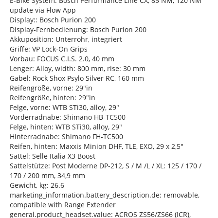
E-Bike System: Bosch Performance Line CX, 85 NM, 120 NM
update via Flow App
Display:: Bosch Purion 200
Display-Fernbedienung: Bosch Purion 200
Akkuposition: Unterrohr, integriert
Griffe: VP Lock-On Grips
Vorbau: FOCUS C.I.S. 2.0, 40 mm
Lenger: Alloy, width: 800 mm, rise: 30 mm
Gabel: Rock Shox Psylo Silver RC, 160 mm
Reifengröße, vorne: 29"in
Reifengröße, hinten: 29"in
Felge, vorne: WTB STi30, alloy, 29"
Vorderradnabe: Shimano HB-TC500
Felge, hinten: WTB STi30, alloy, 29"
Hinterradnabe: Shimano FH-TC500
Reifen, hinten: Maxxis Minion DHF, TLE, EXO, 29 x 2,5"
Sattel: Selle Italia X3 Boost
Sattelstütze: Post Moderne DP-212, S / M /L / XL: 125 / 170 /
170 / 200 mm, 34,9 mm
Gewicht, kg: 26.6
marketing_information.battery_description.de: removable,
compatible with Range Extender
general.product_headset.value: ACROS ZS56/ZS66 (ICR),