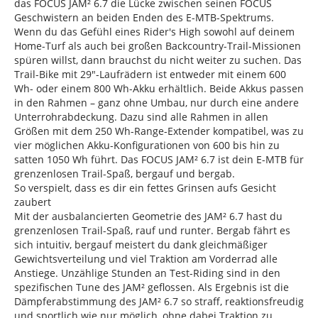
das FOCUS JAM² 6.7 die Lücke zwischen seinen FOCUS
Geschwistern an beiden Enden des E-MTB-Spektrums.
Wenn du das Gefühl eines Rider's High sowohl auf deinem
Home-Turf als auch bei großen Backcountry-Trail-Missionen
spüren willst, dann brauchst du nicht weiter zu suchen. Das
Trail-Bike mit 29"-Laufrädern ist entweder mit einem 600
Wh- oder einem 800 Wh-Akku erhältlich. Beide Akkus passen
in den Rahmen – ganz ohne Umbau, nur durch eine andere
Unterrohrabdeckung. Dazu sind alle Rahmen in allen
Größen mit dem 250 Wh-Range-Extender kompatibel, was zu
vier möglichen Akku-Konfigurationen von 600 bis hin zu
satten 1050 Wh führt. Das FOCUS JAM² 6.7 ist dein E-MTB für
grenzenlosen Trail-Spaß, bergauf und bergab.
So verspielt, dass es dir ein fettes Grinsen aufs Gesicht
zaubert
Mit der ausbalancierten Geometrie des JAM² 6.7 hast du
grenzenlosen Trail-Spaß, rauf und runter. Bergab fährt es
sich intuitiv, bergauf meistert du dank gleichmäßiger
Gewichtsverteilung und viel Traktion am Vorderrad alle
Anstiege. Unzählige Stunden an Test-Riding sind in den
spezifischen Tune des JAM² geflossen. Als Ergebnis ist die
Dämpferabstimmung des JAM² 6.7 so straff, reaktionsfreudig
und sportlich wie nur möglich, ohne dabei Traktion zu