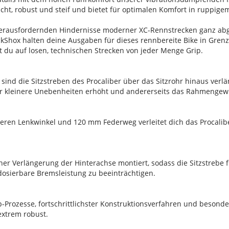
ht, robust und steif und bietet für optimalen Komfort in ruppige
herausfordernden Hindernisse moderner XC-Rennstrecken ganz abg
hox halten deine Ausgaben für dieses rennbereite Bike in Grenz
rst du auf losen, technischen Strecken von jeder Menge Grip.
nd die Sitzstreben des Procaliber über das Sitzrohr hinaus verläng
r kleinere Unebenheiten erhöht und andererseits das Rahmengewi
heren Lenkwinkel und 120 mm Federweg verleitet dich das Procalib
einer Verlängerung der Hinterachse montiert, sodass die Sitzstreb
dosierbare Bremsleistung zu beeinträchtigen.
p-Prozesse, fortschrittlichster Konstruktionsverfahren und besonde
extrem robust.