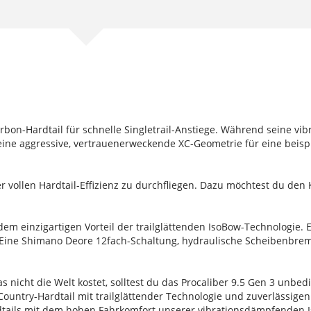
Carbon-Hardtail für schnelle Singletrail-Anstiege. Während seine 
seine aggressive, vertrauenerweckende XC-Geometrie für eine bei
er vollen Hardtail-Effizienz zu durchfliegen. Dazu möchtest du de
 einzigartigen Vorteil der trailglättenden IsoBow-Technologie. 
 Eine Shimano Deore 12fach-Schaltung, hydraulische Scheibenbrems
 nicht die Welt kostet, solltest du das Procaliber 9.5 Gen 3 unbe
Country-Hardtail mit trailglättender Technologie und zuverlässig
Hardtails mit dem hohen Fahrkomfort unserer vibrationsdämpfenden 