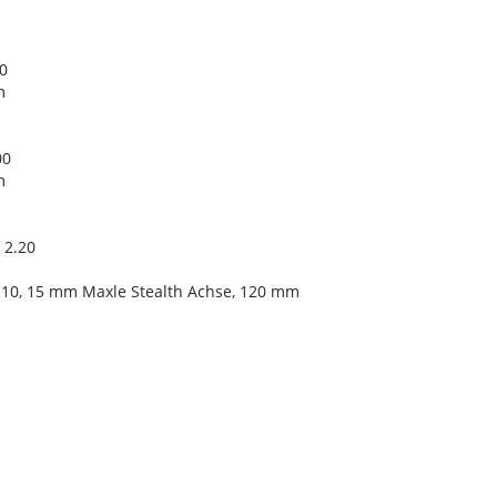
0
m
00
m
 2.20
t110, 15 mm Maxle Stealth Achse, 120 mm