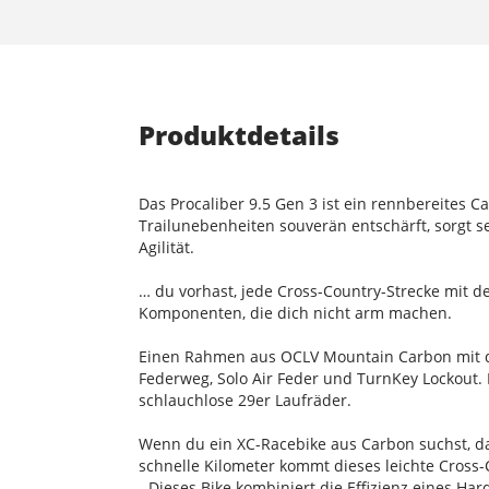
Produktdetails
Das Procaliber 9.5 Gen 3 ist ein rennbereites 
Trailunebenheiten souverän entschärft, sorgt 
Agilität.
… du vorhast, jede Cross-Country-Strecke mit d
Komponenten, die dich nicht arm machen.
Einen Rahmen aus OCLV Mountain Carbon mit dem
Federweg, Solo Air Feder und TurnKey Lockout.
schlauchlose 29er Laufräder.
Wenn du ein XC-Racebike aus Carbon suchst, das
schnelle Kilometer kommt dieses leichte Cross-
- Dieses Bike kombiniert die Effizienz eines 