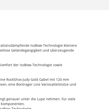
vibrationsdämpfende IsoBow-Technologie kleinere
spiellose Geländegängigkeit und überzeugende
n Komfort der IsoBow-Technologie sowie
Eine RockShox Judy Gold Gabel mit 120 mm
en, eine Bontrager Line Variosattelstütze und
dingt genauer unter die Lupe nehmen. Für viele
en Komponenten.
IsoBow-Technologie.