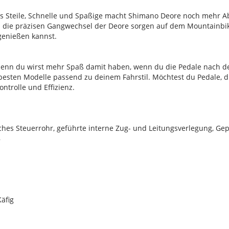
 Steile, Schnelle und Spaßige macht Shimano Deore noch mehr A
und die präzisen Gangwechsel der Deore sorgen auf dem Mountainbik
 genießen kannst.
 denn du wirst mehr Spaß damit haben, wenn du die Pedale nach d
 besten Modelle passend zu deinem Fahrstil. Möchtest du Pedale, 
trolle und Effizienz.
hes Steuerrohr, geführte interne Zug- und Leitungsverlegung, G
8
äfig