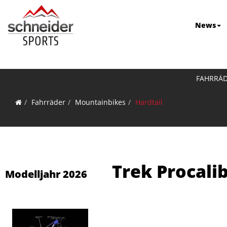
News
FAHRRÄ
Fahrräder
Mountainbikes
Hardtail
Trek Procali
Modelljahr 2026