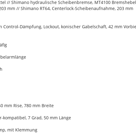
el // Shimano hydraulische Scheibenbremse, MT4100 Bremshebel
203 mm // Shimano RT64, Centerlock-Scheibenaufnahme, 203 mm
ion Control-Dämpfung, Lockout, konischer Gabelschaft, 42 mm Vorb
äfig
urbelarmlänge
ch
40 mm Rise, 780 mm Breite
r-kompatibel, 7 Grad, 50 mm Länge
omp, mit Klemmung