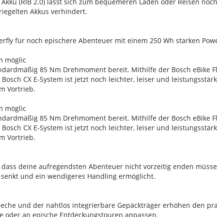
 Akku (RIB 2.0) lässt sich zum bequemeren Laden oder Reisen no
riegelten Akkus verhindert.
werfly für noch epischere Abenteuer mit einem 250 Wh starken Po
Nm möglic
andardmäßig 85 Nm Drehmoment bereit. Mithilfe der Bosch eBike 
osch CX E-System ist jetzt noch leichter, leiser und leistungsstär
m Vortrieb.
Nm möglic
andardmäßig 85 Nm Drehmoment bereit. Mithilfe der Bosch eBike 
osch CX E-System ist jetzt noch leichter, leiser und leistungsstär
m Vortrieb.
r, dass deine aufregendsten Abenteuer nicht vorzeitig enden müsse
senkt und ein wendigeres Handling ermöglicht.
bleche und der nahtlos integrierbare Gepäckträger erhöhen den pr
sse oder an epische Entdeckungstouren anpassen.