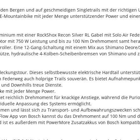
en Bergen und auf geschmeidigen Singletrails mit der richtigen U
-Mountainbike mit jeder Menge unterstützender Power und einer
minium mit einer RockShox Recon Silver RL Gabel mit Solo Air Fe
Motor mit 750 W Leistung und bis zu 100 Nm Drehmoment samt her
troller. Eine 12-Gang-Schaltung mit einem Mix aus Shimano Deor
lstütze, hydraulische 4-Kolben-Scheibenbremsen von Shimano und z
tdeckungstour. Dieses selbstbewusste elektrische Hardtail unterst
 Federweg auch holprige Trails souverän. Es bietet Aufnahmepunk
s und Downhills treue Dienste.
bike mit jeder Menge Power.
tet reichlich Drehmoment für knackige Anstiege, während die Pur
viduelle Anpassung des Systems ermöglicht.
m Rahmen und lässt sich zu Transport- und Aufbewahrungszwecken s
e Flow App von Bosch kannst du das Drehmoment auf 100 Nm und di
nd ist es außerdem mit PowerMore Zusatzakkus von Bosch kompatib