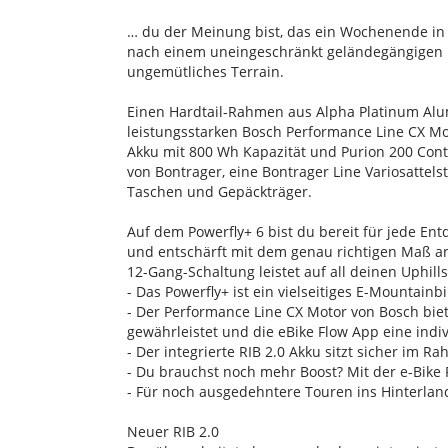
… du der Meinung bist, das ein Wochenende in d
nach einem uneingeschränkt geländegängigen E
ungemütliches Terrain.
Einen Hardtail-Rahmen aus Alpha Platinum Alu
leistungsstarken Bosch Performance Line CX 
Akku mit 800 Wh Kapazität und Purion 200 Con
von Bontrager, eine Bontrager Line Variosatte
Taschen und Gepäckträger.
Auf dem Powerfly+ 6 bist du bereit für jede En
und entschärft mit dem genau richtigen Maß an
12-Gang-Schaltung leistet auf all deinen Uphill
- Das Powerfly+ ist ein vielseitiges E-Mountain
- Der Performance Line CX Motor von Bosch bie
gewährleistet und die eBike Flow App eine indi
- Der integrierte RIB 2.0 Akku sitzt sicher i
- Du brauchst noch mehr Boost? Mit der e-Bik
- Für noch ausgedehntere Touren ins Hinterla
Neuer RIB 2.0