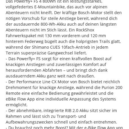
Das Powerfly+ FS 4 800Wh ist ein leistungsstarkes,
vollgefedertes E-Mountainbike, das auch vor alpinen
Abenteuern nicht kneift. Der kräftige Bosch-Motor stellt den
nötigen Vorschub für steile Anstiege bereit, während dich
der ausdauernde 800-Wh-Akku auch auf deinen längsten
Abenteuern nicht im Stich lässt. Ein RockShox
Fahrwerkspaket mit 130 mm vorderem und 120 mm
hinterem Federweg bügelt auch die holprigsten Trails glatt,
während der Shimano CUES 10fach-Antrieb in jedem
Terrain superpräzise Gangwechsel liefert.
- Das Powerfly+ FS sorgt für einen kraftvollen Boost auf
knackigen Anstiegen und zuverlässigen Komfort auf
herausfordernden Abfahrten – und bringt dich dank
ausdauerndem Akku ganz weit nach draußen.
- Der Performance Line CX Motor von Bosch bietet reichlich
Drehmoment für knackige Anstiege, während die Purion 200
Remote eine einfache Bedienung gewährleistet und die
eBike Flow App eine individuelle Anpassung des Systems
ermöglicht.
- Der abnehmbare, integrierte RIB 2.0 Akku sitzt sicher im
Rahmen und lässt sich zu Transport- und
Aufbewahrungszwecken schnell und einfach entnehmen.
- Du brauchst noch mehr Boost? Mit der e-Bike Flow App von