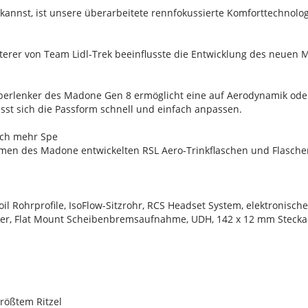
 kannst, ist unsere überarbeitete rennfokussierte Komforttechnologi
terer von Team Lidl-Trek beeinflusste die Entwicklung des neuen 
erlenker des Madone Gen 8 ermöglicht eine auf Aerodynamik oder
sst sich die Passform schnell und einfach anpassen.
och mehr Spe
rmen des Madone entwickelten RSL Aero-Trinkflaschen und Flasche
il Rohrprofile, IsoFlow-Sitzrohr, RCS Headset System, elektronisc
er, Flat Mount Scheibenbremsaufnahme, UDH, 142 x 12 mm Steck
rößtem Ritzel