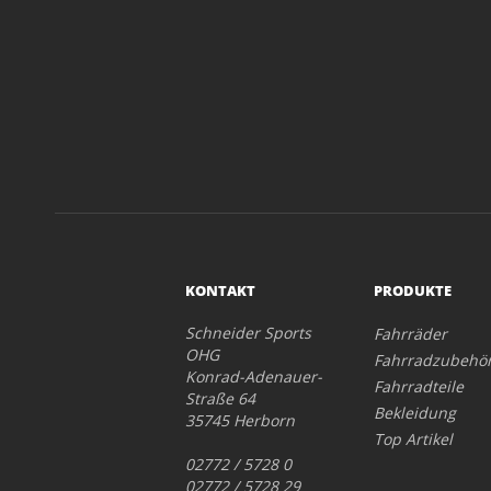
KONTAKT
PRODUKTE
Schneider Sports
Fahrräder
OHG
Fahrradzubehö
Konrad-Adenauer-
Fahrradteile
Straße 64
Bekleidung
35745 Herborn
Top Artikel
02772 / 5728 0
02772 / 5728 29