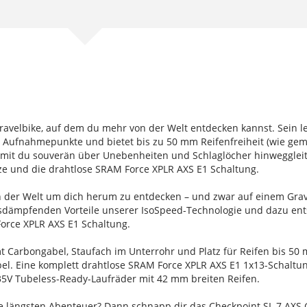
ravelbike, auf dem du mehr von der Welt entdecken kannst. Sein l
 Aufnahmepunkte und bietet bis zu 50 mm Reifenfreiheit (wie gem
mit du souverän über Unebenheiten und Schlaglöcher hinweggleit
tze und die drahtlose SRAM Force XPLR AXS E1 Schaltung.
on der Welt um dich herum zu entdecken – und zwar auf einem Grav
ionsdämpfenden Vorteile unserer IsoSpeed-Technologie und dazu e
orce XPLR AXS E1 Schaltung.
 Carbongabel, Staufach im Unterrohr und Platz für Reifen bis 50
l. Eine komplett drahtlose SRAM Force XPLR AXS E1 1x13-Schaltu
 35V Tubeless-Ready-Laufräder mit 42 mm breiten Reifen.
ne längsten Abenteuer? Dann schnapp dir das Checkpoint SL 7 AXS