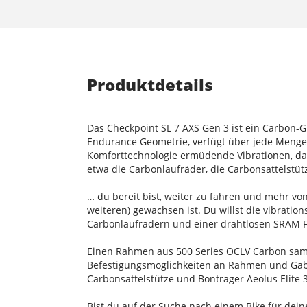
Produktdetails
Das Checkpoint SL 7 AXS Gen 3 ist ein Carbon-G
Endurance Geometrie, verfügt über jede Menge
Komforttechnologie ermüdende Vibrationen, da
etwa die Carbonlaufräder, die Carbonsattelstü
… du bereit bist, weiter zu fahren und mehr v
weiteren) gewachsen ist. Du willst die vibrat
Carbonlaufrädern und einer drahtlosen SRAM F
Einen Rahmen aus 500 Series OCLV Carbon samt
Befestigungsmöglichkeiten an Rahmen und Gabe
Carbonsattelstütze und Bontrager Aeolus Elite
Bist du auf der Suche nach einem Bike für dei