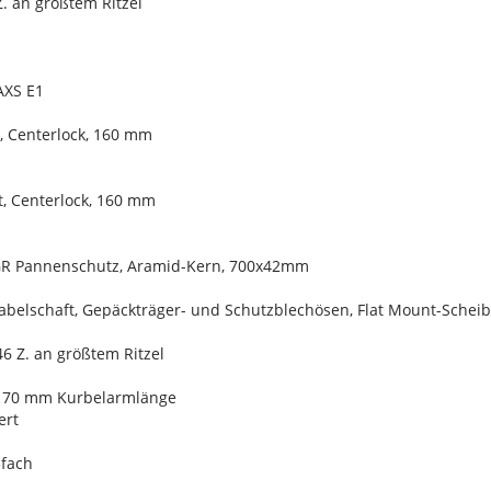
. an größtem Ritzel
AXS E1
, Centerlock, 160 mm
, Centerlock, 160 mm
, GR Pannenschutz, Aramid-Kern, 700x42mm
 Gabelschaft, Gepäckträger- und Schutzblechösen, Flat Mount-Sch
6 Z. an größtem Ritzel
, 170 mm Kurbelarmlänge
ert
3fach