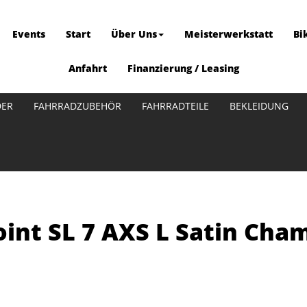
Events
Start
Über Uns
Meisterwerkstatt
Bi
Anfahrt
Finanzierung / Leasing
DER
FAHRRADZUBEHÖR
FAHRRADTEILE
BEKLEIDUNG
int SL 7 AXS L Satin Ch