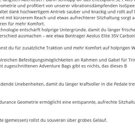
ometrie und profitiert von unserer vibrationsdämpfenden IsoSpeed
ltet dank hochwertigem Antrieb sauber und knackig und rollt auf 
nt mit kürzerem Reach und etwas aufrechterer Sitzhaltung sorgt a
ren für mehr Komfort.
nologie entschärft holprige Untergründe, damit du länger frische
rschied ausmachen – wie etwa Bontrager Aeolus Elite 35V Carbonla
nst du für zusätzliche Traktion und mehr Komfort auf holprigen W
reichen Befestigungsmöglichkeiten an Rahmen und Gabel für Trin
t zugeschnittenen Adventure Bags gibt es nichts, das dieses B
dende Unebenheiten, damit du länger kraftvoller in die Pedale tre
urance Geometrie ermöglicht eine entspannte, aufrechte Sitzhaltu
ite (gemessen) rollst du souverän über grobes Geläuf.