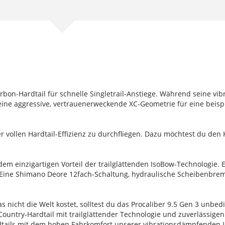
Carbon-Hardtail für schnelle Singletrail-Anstiege. Während seine 
seine aggressive, vertrauenerweckende XC-Geometrie für eine bei
er vollen Hardtail-Effizienz zu durchfliegen. Dazu möchtest du de
 einzigartigen Vorteil der trailglättenden IsoBow-Technologie. 
 Eine Shimano Deore 12fach-Schaltung, hydraulische Scheibenbrems
 nicht die Welt kostet, solltest du das Procaliber 9.5 Gen 3 unbe
Country-Hardtail mit trailglättender Technologie und zuverlässig
Hardtails mit dem hohen Fahrkomfort unserer vibrationsdämpfenden 