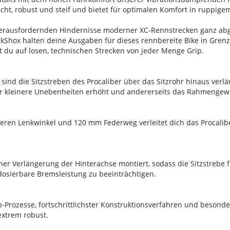
ht, robust und steif und bietet für optimalen Komfort in ruppige
herausfordernden Hindernisse moderner XC-Rennstrecken ganz abg
hox halten deine Ausgaben für dieses rennbereite Bike in Grenz
rst du auf losen, technischen Strecken von jeder Menge Grip.
nd die Sitzstreben des Procaliber über das Sitzrohr hinaus verläng
r kleinere Unebenheiten erhöht und andererseits das Rahmengewi
heren Lenkwinkel und 120 mm Federweg verleitet dich das Procalib
einer Verlängerung der Hinterachse montiert, sodass die Sitzstreb
dosierbare Bremsleistung zu beeinträchtigen.
p-Prozesse, fortschrittlichster Konstruktionsverfahren und besonde
extrem robust.