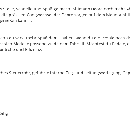
 Steile, Schnelle und Spaßige macht Shimano Deore noch mehr A
und die präzisen Gangwechsel der Deore sorgen auf dem Mountainbik
 genießen kannst.
 denn du wirst mehr Spaß damit haben, wenn du die Pedale nach d
 besten Modelle passend zu deinem Fahrstil. Möchtest du Pedale, 
trolle und Effizienz.
hes Steuerrohr, geführte interne Zug- und Leitungsverlegung, G
8
äfig