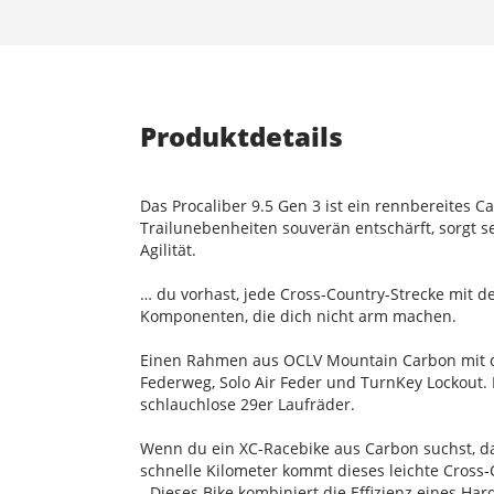
Produktdetails
Das Procaliber 9.5 Gen 3 ist ein rennbereites 
Trailunebenheiten souverän entschärft, sorgt 
Agilität.
… du vorhast, jede Cross-Country-Strecke mit d
Komponenten, die dich nicht arm machen.
Einen Rahmen aus OCLV Mountain Carbon mit dem
Federweg, Solo Air Feder und TurnKey Lockout.
schlauchlose 29er Laufräder.
Wenn du ein XC-Racebike aus Carbon suchst, das
schnelle Kilometer kommt dieses leichte Cross-
- Dieses Bike kombiniert die Effizienz eines 