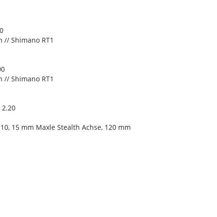
0
m // Shimano RT1
00
m // Shimano RT1
 2.20
t110, 15 mm Maxle Stealth Achse, 120 mm