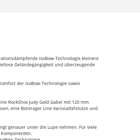
vibrationsdämpfende IsoBow-Technologie kleinere
spiellose Geländegängigkeit und überzeugende
n Komfort der IsoBow-Technologie sowie
Eine RockShox Judy Gold Gabel mit 120 mm
en, eine Bontrager Line Variosattelstütze und
dingt genauer unter die Lupe nehmen. Für viele
en Komponenten.
IsoBow-Technologie.