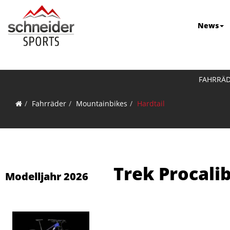
News
FAHRRÄ
Fahrräder
Mountainbikes
Hardtail
Trek Procalib
Modelljahr 2026