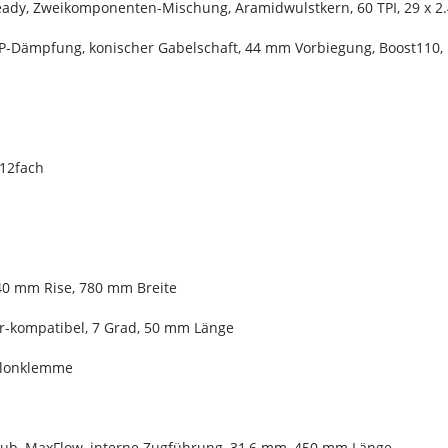
eady, Zweikomponenten-Mischung, Aramidwulstkern, 60 TPI, 29 x 2
GRIP-Dämpfung, konischer Gabelschaft, 44 mm Vorbiegung, Boost11
 12fach
40 mm Rise, 780 mm Breite
r-kompatibel, 7 Grad, 50 mm Länge
Nylonklemme
Hub, MaxFlow, interne Zugführung, 31,6 mm, 450 mm Länge