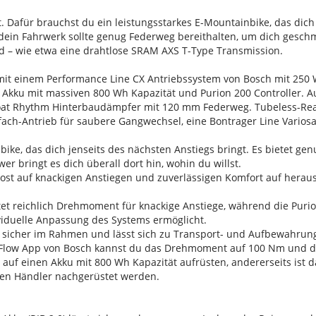
t. Dafür brauchst du ein leistungsstarkes E-Mountainbike, das dich
 dein Fahrwerk sollte genug Federweg bereithalten, um dich gesch
ind – wie etwa eine drahtlose SRAM AXS T-Type Transmission.
it einem Performance Line CX Antriebssystem von Bosch mit 25
Akku mit massiven 800 Wh Kapazität und Purion 200 Controller.
at Rhythm Hinterbaudämpfer mit 120 mm Federweg. Tubeless-Read
ach-Antrieb für saubere Gangwechsel, eine Bontrager Line Varios
nbike, das dich jenseits des nächsten Anstiegs bringt. Es bietet g
r bringt es dich überall dort hin, wohin du willst.
 Boost auf knackigen Anstiegen und zuverlässigen Komfort auf hera
tet reichlich Drehmoment für knackige Anstiege, während die Pur
viduelle Anpassung des Systems ermöglicht.
tzt sicher im Rahmen und lässt sich zu Transport- und Aufbewahr
e Flow App von Bosch kannst du das Drehmoment auf 100 Nm und di
u auf einen Akku mit 800 Wh Kapazität aufrüsten, andererseits ist
en Händler nachgerüstet werden.