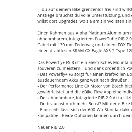
… du auf deinem Bike grenzenlos frei sind wills
Anstiege brauchst du volle Unterstützung, und
willst dort Upgrades, wo sie am sinnvollsten s
Einen Rahmen aus Alpha Platinum Aluminium m
abnehmbarem, integriertem PowerTube RIB 2.0 
Gabel mit 130 mm Federweg und einem FOX Flo
einen drahtlosen SRAM GX Eagle AXS T-Type 12f
Das Powerfly+ FS 8 ist ein elektrisches Mountai
souverän zu meistern – und dank ordentlich Powe
- Das Powerfly+ FS sorgt für einen kraftvollen
ausdauerndem Akku ganz weit nach draußen.
- Der Performance Line CX Motor von Bosch bie
gewährleistet und die eBike Flow App eine indi
- Der abnehmbare, integrierte RIB 2.0 Akku si
- Du brauchst noch mehr Boost? Mit der e-Bik
- Einerseits lässt sich der 600-Wh-Standardakk
kompatibel. Beide Optionen können durch dein
Neuer RIB 2.0