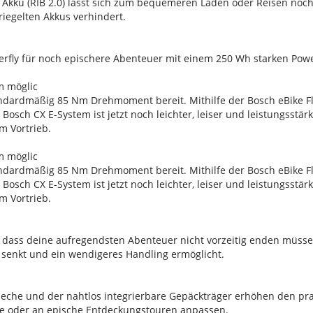
 Akku (RIB 2.0) lässt sich zum bequemeren Laden oder Reisen no
riegelten Akkus verhindert.
werfly für noch epischere Abenteuer mit einem 250 Wh starken Po
Nm möglic
andardmäßig 85 Nm Drehmoment bereit. Mithilfe der Bosch eBike 
osch CX E-System ist jetzt noch leichter, leiser und leistungsstär
m Vortrieb.
Nm möglic
andardmäßig 85 Nm Drehmoment bereit. Mithilfe der Bosch eBike 
osch CX E-System ist jetzt noch leichter, leiser und leistungsstär
m Vortrieb.
r, dass deine aufregendsten Abenteuer nicht vorzeitig enden müsse
senkt und ein wendigeres Handling ermöglicht.
bleche und der nahtlos integrierbare Gepäckträger erhöhen den pr
sse oder an epische Entdeckungstouren anpassen.