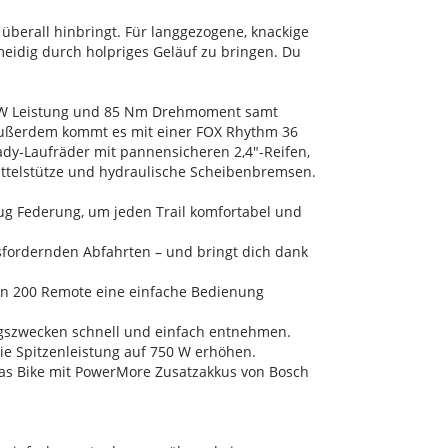
 überall hinbringt. Für langgezogene, knackige
meidig durch holpriges Geläuf zu bringen. Du
0 W Leistung und 85 Nm Drehmoment samt
 Außerdem kommt es mit einer FOX Rhythm 36
y-Laufräder mit pannensicheren 2,4"-Reifen,
attelstütze und hydraulische Scheibenbremsen.
enug Federung, um jeden Trail komfortabel und
usfordernden Abfahrten – und bringt dich dank
ion 200 Remote eine einfache Bedienung
ungszwecken schnell und einfach entnehmen.
e Spitzenleistung auf 750 W erhöhen.
 das Bike mit PowerMore Zusatzakkus von Bosch