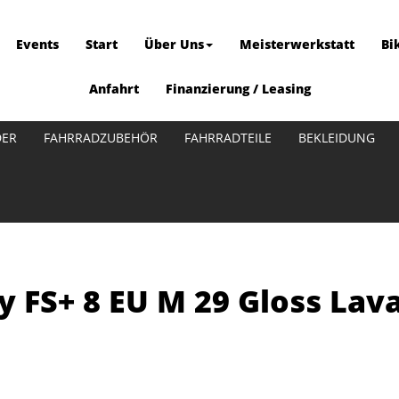
Events
Start
Über Uns
Meisterwerkstatt
Bi
Anfahrt
Finanzierung / Leasing
DER
FAHRRADZUBEHÖR
FAHRRADTEILE
BEKLEIDUNG
y FS+ 8 EU M 29 Gloss La