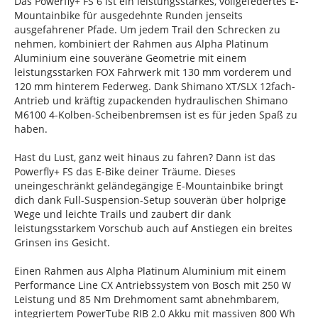
Das Powerfly+ FS 6 ist ein leistungsstarkes, vollgefedertes E-
Mountainbike für ausgedehnte Runden jenseits
ausgefahrener Pfade. Um jedem Trail den Schrecken zu
nehmen, kombiniert der Rahmen aus Alpha Platinum
Aluminium eine souveräne Geometrie mit einem
leistungsstarken FOX Fahrwerk mit 130 mm vorderem und
120 mm hinterem Federweg. Dank Shimano XT/SLX 12fach-
Antrieb und kräftig zupackenden hydraulischen Shimano
M6100 4-Kolben-Scheibenbremsen ist es für jeden Spaß zu
haben.
Hast du Lust, ganz weit hinaus zu fahren? Dann ist das
Powerfly+ FS das E-Bike deiner Träume. Dieses
uneingeschränkt geländegängige E-Mountainbike bringt
dich dank Full-Suspension-Setup souverän über holprige
Wege und leichte Trails und zaubert dir dank
leistungsstarkem Vorschub auch auf Anstiegen ein breites
Grinsen ins Gesicht.
Einen Rahmen aus Alpha Platinum Aluminium mit einem
Performance Line CX Antriebssystem von Bosch mit 250 W
Leistung und 85 Nm Drehmoment samt abnehmbarem,
integriertem PowerTube RIB 2.0 Akku mit massiven 800 Wh