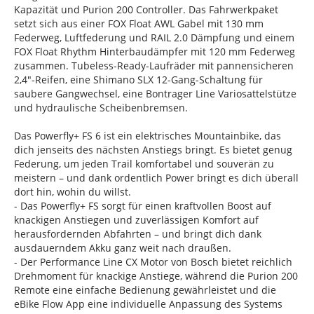
Kapazität und Purion 200 Controller. Das Fahrwerkpaket
setzt sich aus einer FOX Float AWL Gabel mit 130 mm
Federweg, Luftfederung und RAIL 2.0 Dämpfung und einem
FOX Float Rhythm Hinterbaudämpfer mit 120 mm Federweg
zusammen. Tubeless-Ready-Laufräder mit pannensicheren
2,4"-Reifen, eine Shimano SLX 12-Gang-Schaltung für
saubere Gangwechsel, eine Bontrager Line Variosattelstütze
und hydraulische Scheibenbremsen.
Das Powerfly+ FS 6 ist ein elektrisches Mountainbike, das
dich jenseits des nächsten Anstiegs bringt. Es bietet genug
Federung, um jeden Trail komfortabel und souverän zu
meistern – und dank ordentlich Power bringt es dich überall
dort hin, wohin du willst.
- Das Powerfly+ FS sorgt für einen kraftvollen Boost auf
knackigen Anstiegen und zuverlässigen Komfort auf
herausfordernden Abfahrten – und bringt dich dank
ausdauerndem Akku ganz weit nach draußen.
- Der Performance Line CX Motor von Bosch bietet reichlich
Drehmoment für knackige Anstiege, während die Purion 200
Remote eine einfache Bedienung gewährleistet und die
eBike Flow App eine individuelle Anpassung des Systems