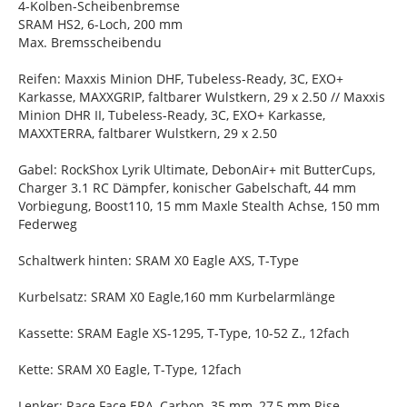
4-Kolben-Scheibenbremse
SRAM HS2, 6-Loch, 200 mm
Max. Bremsscheibendu
Reifen: Maxxis Minion DHF, Tubeless-Ready, 3C, EXO+
Karkasse, MAXXGRIP, faltbarer Wulstkern, 29 x 2.50 // Maxxis
Minion DHR II, Tubeless-Ready, 3C, EXO+ Karkasse,
MAXXTERRA, faltbarer Wulstkern, 29 x 2.50
Gabel: RockShox Lyrik Ultimate, DebonAir+ mit ButterCups,
Charger 3.1 RC Dämpfer, konischer Gabelschaft, 44 mm
Vorbiegung, Boost110, 15 mm Maxle Stealth Achse, 150 mm
Federweg
Schaltwerk hinten: SRAM X0 Eagle AXS, T-Type
Kurbelsatz: SRAM X0 Eagle,160 mm Kurbelarmlänge
Kassette: SRAM Eagle XS-1295, T-Type, 10-52 Z., 12fach
Kette: SRAM X0 Eagle, T-Type, 12fach
Lenker: Race Face ERA, Carbon, 35 mm, 27,5 mm Rise,