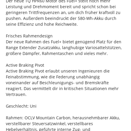
Der neue TQ HPR60 Motor des Fuel+ stellt noch mehr
Leistung und Drehmoment bereit und spricht schon bei
geringeren Trittfrequenzen an, um dich früher kraftvoll zu
pushen. Außerdem beeindruckt der 580-Wh-Akku durch
seine Effizienz und hohe Reichweite.
Frisches Rahmendesign
Der neue Rahmen des Fuel+ bietet genügend Platz für den
Range Extender Zusatzakku, langhubige Variosattelstützen,
größere Dämpfer, Rahmentaschen und vieles mehr.
Active Braking Pivot
Active Braking Pivot erlaubt unseren Ingenieuren die
Feinabstimmung, wie die Federung unabhängig
voneinander auf Beschleunigungs- und Bremskräfte
reagiert. Das vermittelt dir in kritischen Situationen mehr
Vertrauen.
Geschlecht: Uni
Rahmen: OCLV Mountain Carbon, herausnehmbarer Akku,
verstellbarer Steuersatzwinkel, verstellbares
Hebelverhältnis, geführte interne Zug- und