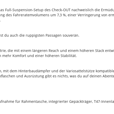
t das Full-Suspension-Setup des Check-OUT nachweislich die Ermü
enkung des Fahreratemvolumens um 7,3 %, einer Verringerung von
.
erst du auch die ruppigsten Passagen souverän.
e, die mit einem längeren Reach und einem höheren Stack entwick
n mehr Komfort und einer höheren Stabilität.
, mit dem Hinterbaudämpfer und der Variosattelstütze kompatible
kflaschen und Ausrüstung gibt es nichts, was du auf deinen Abent
ufnahme für Rahmentasche, integrierter Gepäckträger, T47-Innenl