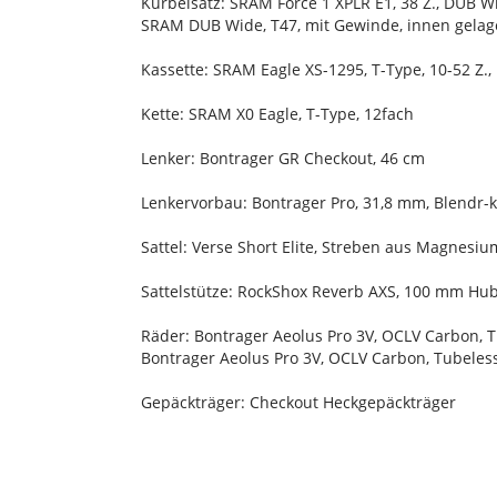
Kurbelsatz: SRAM Force 1 XPLR E1, 38 Z., DUB
SRAM DUB Wide, T47, mit Gewinde, innen gelag
Kassette: SRAM Eagle XS-1295, T-Type, 10-52 Z.,
Kette: SRAM X0 Eagle, T-Type, 12fach
Lenker: Bontrager GR Checkout, 46 cm
Lenkervorbau: Bontrager Pro, 31,8 mm, Blendr-
Sattel: Verse Short Elite, Streben aus Magnesi
Sattelstütze: RockShox Reverb AXS, 100 mm Hub
Räder: Bontrager Aeolus Pro 3V, OCLV Carbon, 
Bontrager Aeolus Pro 3V, OCLV Carbon, Tubele
Gepäckträger: Checkout Heckgepäckträger