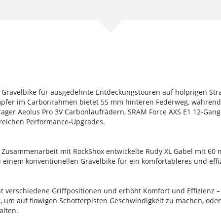
-Gravelbike für ausgedehnte Entdeckungstouren auf holprigen Stra
mpfer im Carbonrahmen bietet 55 mm hinteren Federweg, während
ntrager Aeolus Pro 3V Carbonlaufrädern, SRAM Force AXS E1 12-Gan
lreichen Performance-Upgrades.
Zusammenarbeit mit RockShox entwickelte Rudy XL Gabel mit 60 
 zu einem konventionellen Gravelbike für ein komfortableres und ef
 verschiedene Griffpositionen und erhöht Komfort und Effizienz –
, um auf flowigen Schotterpisten Geschwindigkeit zu machen, oder 
alten.