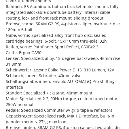
Control, fender-mounts
Rahmen: E5 Aluminum, bottom bracket motor mount, fully
integrated &lockable downtube battery, internal cable
routing, lock and front rack mount, sliding dropout
Bremse, vorne: SRAM G2 RS, 4-piston caliper, hydraulic disc,
180mm 6-bolt
Nabe, vorne: Specialized alloy front hub disc, sealed
cardridge bearings, 6-bolt, 15x110mm thru-axle, 32h
Reifen, vorne: Pathfinder Sport Reflect, 650Bx2.3
Griffe: Ergon GA30
Lenker: Specialized, alloy, 15-degree backsweep, 46mm rise,
31.8mm
Scheinwerfer: Lezyne Ebike Power E115, 310 Lumen, 12V
Schlauch, innen: Schrader, 40mm valve
Schaltungsnabe, innen: enviolo AUTOMATiQ Pro shifting
interface
Ständer: Specialized kickstand, 40mm mount
Motor: Specialized 2.2, 90Nm torque, custom tuned motor,
250W nominal
Pedale: Specialized Commuter w/ grip tape & reflectors
Gepäckträger: Specialized rack, MIK HD inteface, built-in
pannier mounts, 27kg max load
Bremse, hinten: SRAM G2 RS, 4-piston caliper, hydraulic disc,