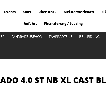
Events
Start
Über Uns
Meisterwerkstatt
Bi
Anfahrt
Finanzierung / Leasing
DER
FAHRRADZUBEHÖR
FAHRRADTEILE
BEKLEIDUNG
VADO 4.0 ST NB XL CAST B