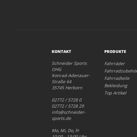
KONTAKT
PRODUKTE
Schneider Sports
Fahrräder
OHG
Fahrradzubehö
Konrad-Adenauer-
Fahrradteile
Straße 64
Bekleidung
35745 Herborn
Top Artikel
02772 / 5728 0
02772 / 5728 29
info@schneider-
sports.de
Mo, Mi, Do, Fr
10:00 - 13:00 Uhr