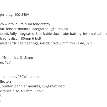
er plug, 100-240V
mm width, aluminum fenderstay
ut, fender-mounts, integrated light mount
t, fully integrated & lockable downtube battery, internal cable r
draulic disc, 180mm 6-bolt
sealed cardridge bearings, 6-bolt, 15x100mm thru-axle, 32h
3
p, 46mm rise, 31.8mm
en, 12V
uned motor, 250W nominal
flectors
, built-in pannier mounts, 27kg max load
ydraulic disc, 180mm 6-bolt
.3
h