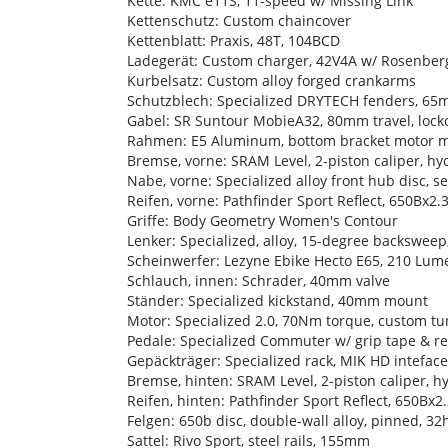
Kette: KMC e11S, 11-speed w/ Missing Link
Kettenschutz: Custom chaincover
Kettenblatt: Praxis, 48T, 104BCD
Ladegerät: Custom charger, 42V4A w/ Rosenberg
Kurbelsatz: Custom alloy forged crankarms
Schutzblech: Specialized DRYTECH fenders, 65
Gabel: SR Suntour MobieA32, 80mm travel, locko
Rahmen: E5 Aluminum, bottom bracket motor moun
Bremse, vorne: SRAM Level, 2-piston caliper, hy
Nabe, vorne: Specialized alloy front hub disc, 
Reifen, vorne: Pathfinder Sport Reflect, 650Bx2.
Griffe: Body Geometry Women's Contour
Lenker: Specialized, alloy, 15-degree backswee
Scheinwerfer: Lezyne Ebike Hecto E65, 210 Lum
Schlauch, innen: Schrader, 40mm valve
Ständer: Specialized kickstand, 40mm mount
Motor: Specialized 2.0, 70Nm torque, custom t
Pedale: Specialized Commuter w/ grip tape & re
Gepäckträger: Specialized rack, MIK HD inteface
Bremse, hinten: SRAM Level, 2-piston caliper, h
Reifen, hinten: Pathfinder Sport Reflect, 650Bx2
Felgen: 650b disc, double-wall alloy, pinned, 32
Sattel: Rivo Sport, steel rails, 155mm