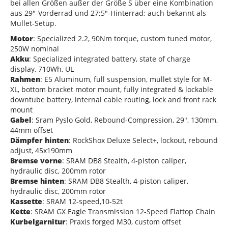
bei allen Größen außer der Größe S über eine Kombination
aus 29″-Vorderrad und 27;5″-Hinterrad; auch bekannt als
Mullet-Setup.
Motor
: Specialized 2.2, 90Nm torque, custom tuned motor,
250W nominal
Akku
: Specialized integrated battery, state of charge
display, 710Wh, UL
Rahmen
: E5 Aluminum, full suspension, mullet style for M-
XL, bottom bracket motor mount, fully integrated & lockable
downtube battery, internal cable routing, lock and front rack
mount
Gabel
: Sram Pyslo Gold, Rebound-Compression, 29", 130mm,
44mm offset
Dämpfer hinten
: RockShox Deluxe Select+, lockout, rebound
adjust, 45x190mm
Bremse vorne
: SRAM DB8 Stealth, 4-piston caliper,
hydraulic disc, 200mm rotor
Bremse hinten
: SRAM DB8 Stealth, 4-piston caliper,
hydraulic disc, 200mm rotor
Kassette
: SRAM 12-speed,10-52t
Kette
: SRAM GX Eagle Transmission 12-Speed Flattop Chain
Kurbelgarnitur
: Praxis forged M30, custom offset