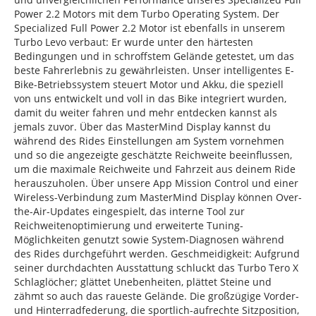
Power 2.2 Motors mit dem Turbo Operating System. Der
Specialized Full Power 2.2 Motor ist ebenfalls in unserem
Turbo Levo verbaut: Er wurde unter den härtesten
Bedingungen und in schroffstem Gelände getestet, um das
beste Fahrerlebnis zu gewährleisten. Unser intelligentes E-
Bike-Betriebssystem steuert Motor und Akku, die speziell
von uns entwickelt und voll in das Bike integriert wurden,
damit du weiter fahren und mehr entdecken kannst als
jemals zuvor. Über das MasterMind Display kannst du
während des Rides Einstellungen am System vornehmen
und so die angezeigte geschätzte Reichweite beeinflussen,
um die maximale Reichweite und Fahrzeit aus deinem Ride
herauszuholen. Über unsere App Mission Control und einer
Wireless-Verbindung zum MasterMind Display können Over-
the-Air-Updates eingespielt, das interne Tool zur
Reichweitenoptimierung und erweiterte Tuning-
Möglichkeiten genutzt sowie System-Diagnosen während
des Rides durchgeführt werden. Geschmeidigkeit: Aufgrund
seiner durchdachten Ausstattung schluckt das Turbo Tero X
Schlaglöcher; glättet Unebenheiten, plättet Steine und
zähmt so auch das raueste Gelände. Die großzügige Vorder-
und Hinterradfederung, die sportlich-aufrechte Sitzposition,