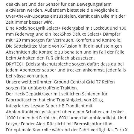
deaktiviert und der Sensor für den Bewegungsalarm
aktivieren werden. Außerdem bietet sie die Möglichkeit;
Over-the-Air-Updates einzuspielen, damit dein Bike mit der
Zeit immer besser wird.
Eine RockShox Lyrik Select+ Federgabel mit Lockout und 130
mm Federweg und ein RockShox Deluxe Select+ Dämpfer
mit 120 mm sorgen für Vertrauen, Komfort und Kontrolle.
Die Sattelstütze Manic von X-Fusion hilft dir, auf steinigen
Abschnitten die Kontrolle zu behalten und im Fall der Fälle
beim Anhalten den Fuß einfach abzusetzen.
DRYTECH Edelstahlschutzbleche sorgen dafür; dass du bei
jedem Abenteuer sauber und trocken ankommst. Jedenfalls
bei Nässe von unten.
Unsere weltberühmten Ground Control Grid T7 Reifen
sorgen für unübertroffene Traktion.
Der Heck-Gepäckträger mit seitlichen Schienen für
Fahrradtaschen hat eine Tragfähigkeit von 20 kg.
Integriertes Lezyne Super HB Frontlicht mit
Abblendfunktion, gesteuert über einen Schalter am Lenker.
1000 Lumen bei Fernlicht, 600 Lumen bei Abblendlicht. Und
Lezyne Fender Alert Rücklicht mit Bremslichtfunktion.
Für optimale Kontrolle während der Fahrt verfügt das Tero X