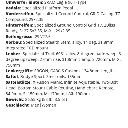
Umwerfer hinten
: SRAM Eagle 90 T-Type
Pedale
: Specialized Platform Pedal
Vorderreifen
: Specialized Ground Control, GRID Casing, T7
Compound, 29x2.35
Hinterreifen
: Specialized Ground Control Grid T7, 2Bliss
Ready, S: 27.5x2.35, M-XL: 29x2.35
Reifengrösse
: 29"/27.5
Vorbau
: Specialized Stealth Stem, alloy, 14 deg, 31.8mm,
integrated TCD mount
Lenker
: Specialized Trail, 6061 alloy, 8-degree backsweep, 6-
degree upsweep, 27mm rise, 31.8mm clamp, S 720mm, M-XL
750mm
Lenkergriffe
: ERGON, GA30-S Custom, 134.8mm Length
Sattel
: Bridge Sport, Steel rails, 155mm
Sattelstütze
: X-Fusion Manic, Infinite Adjustable, Two-Bolt
Head, Bottom Mount Cable Routing, Handlebare Remote,
34.9mm, S: 150mm, M: 170mm, L/Xl: 190mm
Gewicht
: 26.55 kg (58 lb, 8.5 oz)
Geschlecht
: Men|Women