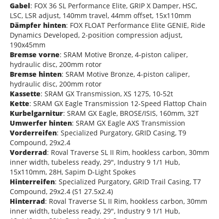
Gabel
: FOX 36 SL Performance Elite, GRIP X Damper, HSC,
LSC, LSR adjust, 140mm travel, 44mm offset, 15x110mm
Dämpfer hinten
: FOX FLOAT Performance Elite GENIE, Ride
Dynamics Developed, 2-position compression adjust,
190x45mm
Bremse vorne
: SRAM Motive Bronze, 4-piston caliper,
hydraulic disc, 200mm rotor
Bremse hinten
: SRAM Motive Bronze, 4-piston caliper,
hydraulic disc, 200mm rotor
Kassette
: SRAM GX Transmission, XS 1275, 10-52t
Kette
: SRAM GX Eagle Transmission 12-Speed Flattop Chain
Kurbelgarnitur
: SRAM GX Eagle, BROSE/ISIS, 160mm, 32T
Umwerfer hinten
: SRAM GX Eagle AXS Transmission
Vorderreifen
: Specialized Purgatory, GRID Casing, T9
Compound, 29x2.4
Vorderrad
: Roval Traverse SL II Rim, hookless carbon, 30mm
inner width, tubeless ready, 29", Industry 9 1/1 Hub,
15x110mm, 28H, Sapim D-Light Spokes
Hinterreifen
: Specialized Purgatory, GRID Trail Casing, T7
Compound, 29x2.4 (S1 27.5x2.4)
Hinterrad
: Roval Traverse SL II Rim, hookless carbon, 30mm
inner width, tubeless ready, 29", Industry 9 1/1 Hub,