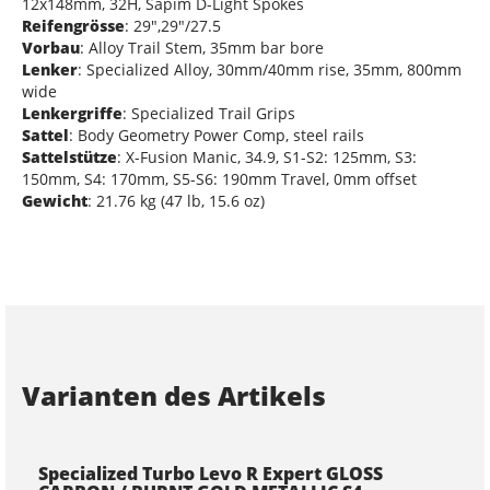
12x148mm, 32H, Sapim D-Light Spokes
Reifengrösse
: 29",29"/27.5
Vorbau
: Alloy Trail Stem, 35mm bar bore
Lenker
: Specialized Alloy, 30mm/40mm rise, 35mm, 800mm
wide
Lenkergriffe
: Specialized Trail Grips
Sattel
: Body Geometry Power Comp, steel rails
Sattelstütze
: X-Fusion Manic, 34.9, S1-S2: 125mm, S3:
150mm, S4: 170mm, S5-S6: 190mm Travel, 0mm offset
Gewicht
: 21.76 kg (47 lb, 15.6 oz)
Varianten des Artikels
Specialized Turbo Levo R Expert GLOSS