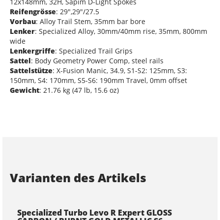
12x148mm, 32H, Sapim D-Light Spokes
Reifengrösse
: 29",29"/27.5
Vorbau
: Alloy Trail Stem, 35mm bar bore
Lenker
: Specialized Alloy, 30mm/40mm rise, 35mm, 800mm
wide
Lenkergriffe
: Specialized Trail Grips
Sattel
: Body Geometry Power Comp, steel rails
Sattelstütze
: X-Fusion Manic, 34.9, S1-S2: 125mm, S3:
150mm, S4: 170mm, S5-S6: 190mm Travel, 0mm offset
Gewicht
: 21.76 kg (47 lb, 15.6 oz)
Varianten des Artikels
Specialized Turbo Levo R Expert GLOSS