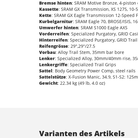
Bremse hinten
: SRAM Motive Bronze, 4-piston 
Kassette
: SRAM GX Transmission, XS 1275, 10-5
Kette
: SRAM GX Eagle Transmission 12-Speed F
Kurbelgarnitur
: SRAM Eagle 70, BROSE/ISIS, 
Umwerfer hinten
: SRAM S1000 Eagle AXS
Vorderreifen
: Specialized Purgatory, GRID Ca
Hinterreifen
: Specialized Purgatory, GRID Trai
Reifengrösse
: 29",29"/27.5
Vorbau
: Alloy Trail Stem, 35mm bar bore
Lenker
: Specialized Alloy, 30mm/40mm rise,
Lenkergriffe
: Specialized Trail Grips
Sattel
: Body Geometry Power Comp, steel rails
Sattelstütze
: X-Fusion Manic, 34.9, S1-S2: 12
Gewicht
: 22.34 kg (49 lb, 4.0 oz)
Varianten des Artikels