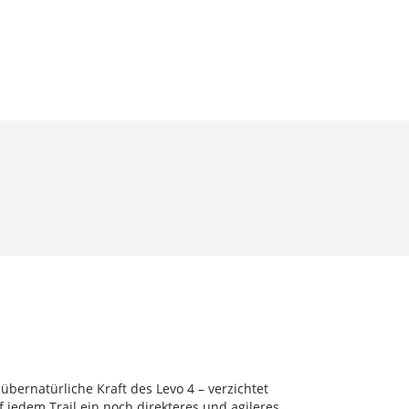
 übernatürliche Kraft des Levo 4 – verzichtet
 jedem Trail ein noch direkteres und agileres