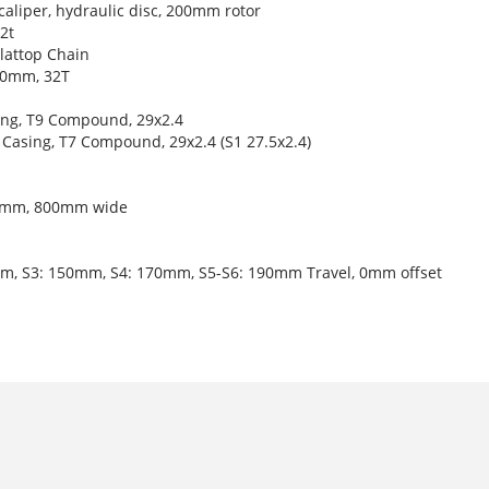
caliper, hydraulic disc, 200mm rotor
2t
lattop Chain
160mm, 32T
sing, T9 Compound, 29x2.4
l Casing, T7 Compound, 29x2.4 (S1 27.5x2.4)
 35mm, 800mm wide
5mm, S3: 150mm, S4: 170mm, S5-S6: 190mm Travel, 0mm offset