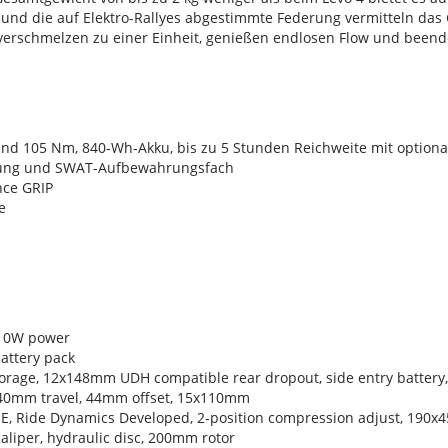
k und die auf Elektro-Rallyes abgestimmte Federung vermitteln das 
 verschmelzen zu einer Einheit, genießen endlosen Flow und been
 und 105 Nm, 840-Wh-Akku, bis zu 5 Stunden Reichweite mit optio
ung und SWAT-Aufbewahrungsfach
nce GRIP
e
810W power
attery pack
rage, 12x148mm UDH compatible rear dropout, side entry battery,
140mm travel, 44mm offset, 15x110mm
E, Ride Dynamics Developed, 2-position compression adjust, 190
aliper, hydraulic disc, 200mm rotor