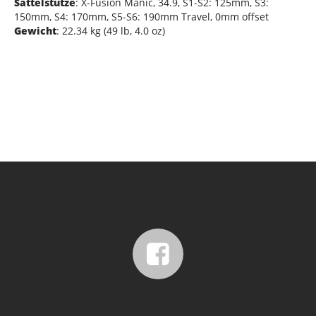
Sattelstütze
: X-Fusion Manic, 34.9, S1-S2: 125mm, S3:
150mm, S4: 170mm, S5-S6: 190mm Travel, 0mm offset
Gewicht
: 22.34 kg (49 lb, 4.0 oz)