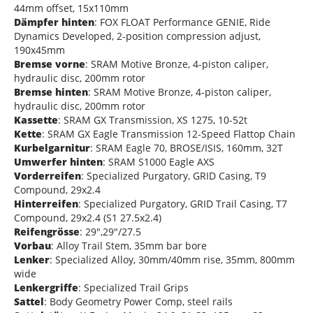
44mm offset, 15x110mm
Dämpfer hinten
: FOX FLOAT Performance GENIE, Ride
Dynamics Developed, 2-position compression adjust,
190x45mm
Bremse vorne
: SRAM Motive Bronze, 4-piston caliper,
hydraulic disc, 200mm rotor
Bremse hinten
: SRAM Motive Bronze, 4-piston caliper,
hydraulic disc, 200mm rotor
Kassette
: SRAM GX Transmission, XS 1275, 10-52t
Kette
: SRAM GX Eagle Transmission 12-Speed Flattop Chain
Kurbelgarnitur
: SRAM Eagle 70, BROSE/ISIS, 160mm, 32T
Umwerfer hinten
: SRAM S1000 Eagle AXS
Vorderreifen
: Specialized Purgatory, GRID Casing, T9
Compound, 29x2.4
Hinterreifen
: Specialized Purgatory, GRID Trail Casing, T7
Compound, 29x2.4 (S1 27.5x2.4)
Reifengrösse
: 29",29"/27.5
Vorbau
: Alloy Trail Stem, 35mm bar bore
Lenker
: Specialized Alloy, 30mm/40mm rise, 35mm, 800mm
wide
Lenkergriffe
: Specialized Trail Grips
Sattel
: Body Geometry Power Comp, steel rails