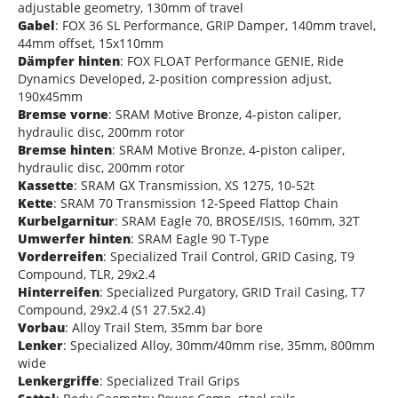
adjustable geometry, 130mm of travel
Gabel
: FOX 36 SL Performance, GRIP Damper, 140mm travel,
44mm offset, 15x110mm
Dämpfer hinten
: FOX FLOAT Performance GENIE, Ride
Dynamics Developed, 2-position compression adjust,
190x45mm
Bremse vorne
: SRAM Motive Bronze, 4-piston caliper,
hydraulic disc, 200mm rotor
Bremse hinten
: SRAM Motive Bronze, 4-piston caliper,
hydraulic disc, 200mm rotor
Kassette
: SRAM GX Transmission, XS 1275, 10-52t
Kette
: SRAM 70 Transmission 12-Speed Flattop Chain
Kurbelgarnitur
: SRAM Eagle 70, BROSE/ISIS, 160mm, 32T
Umwerfer hinten
: SRAM Eagle 90 T-Type
Vorderreifen
: Specialized Trail Control, GRID Casing, T9
Compound, TLR, 29x2.4
Hinterreifen
: Specialized Purgatory, GRID Trail Casing, T7
Compound, 29x2.4 (S1 27.5x2.4)
Vorbau
: Alloy Trail Stem, 35mm bar bore
Lenker
: Specialized Alloy, 30mm/40mm rise, 35mm, 800mm
wide
Lenkergriffe
: Specialized Trail Grips