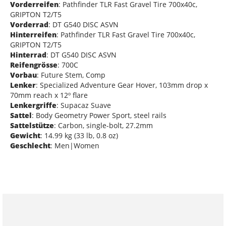
Vorderreifen
: Pathfinder TLR Fast Gravel Tire 700x40c,
GRIPTON T2/T5
Vorderrad
: DT G540 DISC ASVN
Hinterreifen
: Pathfinder TLR Fast Gravel Tire 700x40c,
GRIPTON T2/T5
Hinterrad
: DT G540 DISC ASVN
Reifengrösse
: 700C
Vorbau
: Future Stem, Comp
Lenker
: Specialized Adventure Gear Hover, 103mm drop x
70mm reach x 12º flare
Lenkergriffe
: Supacaz Suave
Sattel
: Body Geometry Power Sport, steel rails
Sattelstütze
: Carbon, single-bolt, 27.2mm
Gewicht
: 14.99 kg (33 lb, 0.8 oz)
Geschlecht
: Men|Women