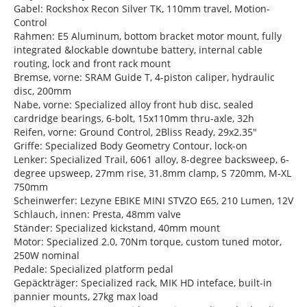
Gabel: Rockshox Recon Silver TK, 110mm travel, Motion-
Control
Rahmen: E5 Aluminum, bottom bracket motor mount, fully
integrated &lockable downtube battery, internal cable
routing, lock and front rack mount
Bremse, vorne: SRAM Guide T, 4-piston caliper, hydraulic
disc, 200mm
Nabe, vorne: Specialized alloy front hub disc, sealed
cardridge bearings, 6-bolt, 15x110mm thru-axle, 32h
Reifen, vorne: Ground Control, 2Bliss Ready, 29x2.35"
Griffe: Specialized Body Geometry Contour, lock-on
Lenker: Specialized Trail, 6061 alloy, 8-degree backsweep, 6-
degree upsweep, 27mm rise, 31.8mm clamp, S 720mm, M-XL
750mm
Scheinwerfer: Lezyne EBIKE MINI STVZO E65, 210 Lumen, 12V
Schlauch, innen: Presta, 48mm valve
Ständer: Specialized kickstand, 40mm mount
Motor: Specialized 2.0, 70Nm torque, custom tuned motor,
250W nominal
Pedale: Specialized platform pedal
Gepäckträger: Specialized rack, MIK HD inteface, built-in
pannier mounts, 27kg max load