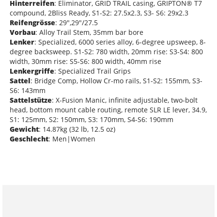
Hinterreifen
: Eliminator, GRID TRAIL casing, GRIPTON® T7
compound, 2Bliss Ready, S1-S2: 27.5x2.3, S3- S6: 29x2.3
Reifengrösse
: 29",29"/27.5
Vorbau
: Alloy Trail Stem, 35mm bar bore
Lenker
: Specialized, 6000 series alloy, 6-degree upsweep, 8-
degree backsweep. S1-S2: 780 width, 20mm rise: S3-S4: 800
width, 30mm rise: S5-S6: 800 width, 40mm rise
Lenkergriffe
: Specialized Trail Grips
Sattel
: Bridge Comp, Hollow Cr-mo rails, S1-S2: 155mm, S3-
S6: 143mm
Sattelstütze
: X-Fusion Manic, infinite adjustable, two-bolt
head, bottom mount cable routing, remote SLR LE lever, 34.9,
S1: 125mm, S2: 150mm, S3: 170mm, S4-S6: 190mm
Gewicht
: 14.87kg (32 lb, 12.5 oz)
Geschlecht
: Men|Women