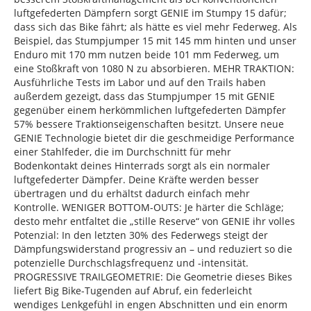
luftgefederten Dämpfern sorgt GENIE im Stumpy 15 dafür;
dass sich das Bike fährt; als hätte es viel mehr Federweg. Als
Beispiel, das Stumpjumper 15 mit 145 mm hinten und unser
Enduro mit 170 mm nutzen beide 101 mm Federweg, um
eine Stoßkraft von 1080 N zu absorbieren. MEHR TRAKTION:
Ausführliche Tests im Labor und auf den Trails haben
außerdem gezeigt, dass das Stumpjumper 15 mit GENIE
gegenüber einem herkömmlichen luftgefederten Dämpfer
57% bessere Traktionseigenschaften besitzt. Unsere neue
GENIE Technologie bietet dir die geschmeidige Performance
einer Stahlfeder, die im Durchschnitt für mehr
Bodenkontakt deines Hinterrads sorgt als ein normaler
luftgefederter Dämpfer. Deine Kräfte werden besser
übertragen und du erhältst dadurch einfach mehr
Kontrolle. WENIGER BOTTOM-OUTS: Je härter die Schläge;
desto mehr entfaltet die „stille Reserve“ von GENIE ihr volles
Potenzial: In den letzten 30% des Federwegs steigt der
Dämpfungswiderstand progressiv an – und reduziert so die
potenzielle Durchschlagsfrequenz und -intensität.
PROGRESSIVE TRAILGEOMETRIE: Die Geometrie dieses Bikes
liefert Big Bike-Tugenden auf Abruf, ein federleicht
wendiges Lenkgefühl in engen Abschnitten und ein enorm