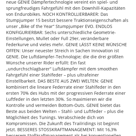
neue GENIE Dämpfertechnologie vereint ein spiel- und
sprungfreudiges Fahrgefühl mit den Downhill-Kapazitäten
von Endurobikes. NOCH KONTROLLIERBARER: Das
Stumpjumper 15 besitzt bessere Traktionseigenschaften als
unser „Bike of the Year“ Stumpjumper EVO. ENDLOS
KONFIGURIERBAR: Sechs unterschiedliche Geometrie-
Einstellungen, Mullet oder Full 29er, veränderbare
Federkurve und vieles mehr. GENIE LÄSST KEINE WÜNSCHE
OFFEN: Unser neuester Streich in Sachen Innovation ist
GENIE. Die Luftdämpfer-Technologie; die die drei größten
Wünsche unserer Rider erfüllt: Ein fast
„undurchschlagbarer“ Luftdämpfer mit dem smoothen
Fahrgefühl einer Stahlfeder – plus ultrafeiner
Einstellbarkeit. DAS BESTE AUS ZWEI WELTEN: GENIE
kombiniert die lineare Federrate einer Stahlfeder in den
ersten 70% des Hubs mit der progressiven Federrate einer
Luftfeder in den letzten 30%. So maximieren wir die
Kontrolle und vermeiden Bottom-Outs. GENIE bietet das
Beste aus beiden Welten – Stahl- und Luftfeder – plus die
Möglichkeit des Tunings. Verabschiede dich von
Kompromissen. Die Zukunft des Trailridings ist beginnt
jetzt. BESSERES STOSSKRAFTMANAGEMENT: Mit 16,3%
besserem Stoßkraftmanagement als bei konventionellen