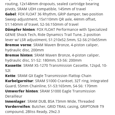
routing, 12x148mm dropouts, sealed cartridge bearing
pivots, SRAM UDH compatible, 145mm of travel
Gabel
: FOX FLOAT 36 Rhythm, GRIP damper, two position
Sweep adjustment, 15x110mm QR axle, 44mm offset,
S1:140mm of travel, S2-S6:150mm of travel
Dämpfer hinten
: FOX FLOAT Performance with Specialized
GENIE Shock Tech, Ride Dynamics Trail Tune, 2-position
lever w/ LSR adjustment, S1:210x52.5mm, S2-S6:210x55mm
Bremse vorne
: SRAM Maven Bronze, 4-piston caliper,
hydraulic disc, 200mm
Bremse hinten
: SRAM Maven Bronze, 4-piston caliper,
hydraulic disc, S1-S2: 180mm, S3-S6: 200mm
Kassette
: SRAM XS-1270 Transmission Cassette, 12spd, 10-
52t
Kette
: SRAM GX Eagle Transmission Flattop Chain
Kurbelgarnitur
: SRAM S1000 Crankset, 32T ring, Integrated
Guard, 55mm Chainline, S1-S3:165mm, S4-S6: 170mm
Umwerfer hinten
: SRAM S1000 Eagle Transmission
Derailleur
Innenlager
: SRAM DUB, BSA 73mm Wide, Threaded
Vorderreifen
: Butcher, GRID TRAIL casing, GRIPTON® T9
compound, 2Bliss Ready, 29x2.3