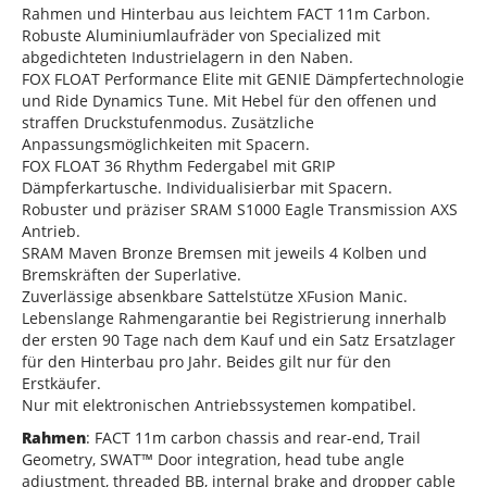
Rahmen und Hinterbau aus leichtem FACT 11m Carbon.
Robuste Aluminiumlaufräder von Specialized mit
abgedichteten Industrielagern in den Naben.
FOX FLOAT Performance Elite mit GENIE Dämpfertechnologie
und Ride Dynamics Tune. Mit Hebel für den offenen und
straffen Druckstufenmodus. Zusätzliche
Anpassungsmöglichkeiten mit Spacern.
FOX FLOAT 36 Rhythm Federgabel mit GRIP
Dämpferkartusche. Individualisierbar mit Spacern.
Robuster und präziser SRAM S1000 Eagle Transmission AXS
Antrieb.
SRAM Maven Bronze Bremsen mit jeweils 4 Kolben und
Bremskräften der Superlative.
Zuverlässige absenkbare Sattelstütze XFusion Manic.
Lebenslange Rahmengarantie bei Registrierung innerhalb
der ersten 90 Tage nach dem Kauf und ein Satz Ersatzlager
für den Hinterbau pro Jahr. Beides gilt nur für den
Erstkäufer.
Nur mit elektronischen Antriebssystemen kompatibel.
Rahmen
: FACT 11m carbon chassis and rear-end, Trail
Geometry, SWAT™ Door integration, head tube angle
adjustment, threaded BB, internal brake and dropper cable