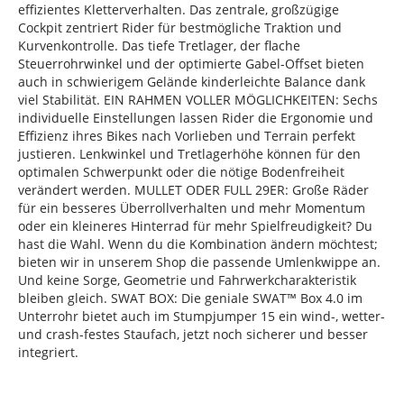
effizientes Kletterverhalten. Das zentrale, großzügige
Cockpit zentriert Rider für bestmögliche Traktion und
Kurvenkontrolle. Das tiefe Tretlager, der flache
Steuerrohrwinkel und der optimierte Gabel-Offset bieten
auch in schwierigem Gelände kinderleichte Balance dank
viel Stabilität. EIN RAHMEN VOLLER MÖGLICHKEITEN: Sechs
individuelle Einstellungen lassen Rider die Ergonomie und
Effizienz ihres Bikes nach Vorlieben und Terrain perfekt
justieren. Lenkwinkel und Tretlagerhöhe können für den
optimalen Schwerpunkt oder die nötige Bodenfreiheit
verändert werden. MULLET ODER FULL 29ER: Große Räder
für ein besseres Überrollverhalten und mehr Momentum
oder ein kleineres Hinterrad für mehr Spielfreudigkeit? Du
hast die Wahl. Wenn du die Kombination ändern möchtest;
bieten wir in unserem Shop die passende Umlenkwippe an.
Und keine Sorge, Geometrie und Fahrwerkcharakteristik
bleiben gleich. SWAT BOX: Die geniale SWAT™ Box 4.0 im
Unterrohr bietet auch im Stumpjumper 15 ein wind-, wetter-
und crash-festes Staufach, jetzt noch sicherer und besser
integriert.