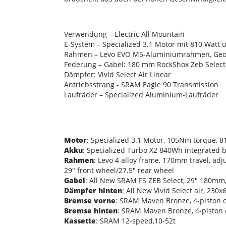
Verwendung – Electric All Mountain
E-System – Specialized 3.1 Motor mit 810 Watt
Rahmen – Levo EVO M5-Aluminiumrahmen, Ge
Federung – Gabel: 180 mm RockShox Zeb Select
Dämpfer: Vivid Select Air Linear
Antriebsstrang - SRAM Eagle 90 Transmission
Laufräder – Specialized Aluminium-Laufräder
Motor
: Specialized 3.1 Motor, 105Nm torque, 
Akku
: Specialized Turbo X2 840Wh integrated b
Rahmen
: Levo 4 alloy frame, 170mm travel, ad
29" front wheel/27.5" rear wheel
Gabel
: All New SRAM FS ZEB Select, 29" 180mm,
Dämpfer hinten
: All New Vivid Select air, 23
Bremse vorne
: SRAM Maven Bronze, 4-piston c
Bremse hinten
: SRAM Maven Bronze, 4-piston c
Kassette
: SRAM 12-speed,10-52t