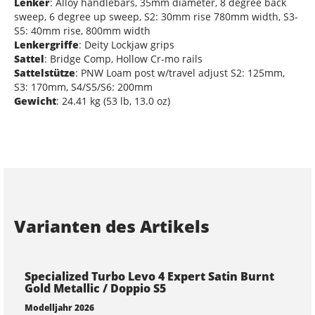
Lenker
: Alloy handlebars, 35mm diameter, 8 degree back
sweep, 6 degree up sweep, S2: 30mm rise 780mm width, S3-
S5: 40mm rise, 800mm width
Lenkergriffe
: Deity Lockjaw grips
Sattel
: Bridge Comp, Hollow Cr-mo rails
Sattelstütze
: PNW Loam post w/travel adjust S2: 125mm,
S3: 170mm, S4/S5/S6: 200mm
Gewicht
: 24.41 kg (53 lb, 13.0 oz)
Varianten des Artikels
Specialized Turbo Levo 4 Expert Satin Burnt
Gold Metallic / Doppio S5
Modelljahr 2026