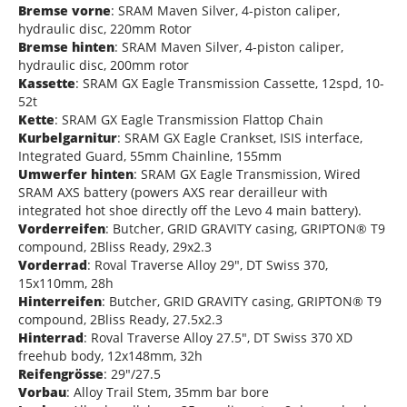
Bremse vorne
: SRAM Maven Silver, 4-piston caliper,
hydraulic disc, 220mm Rotor
Bremse hinten
: SRAM Maven Silver, 4-piston caliper,
hydraulic disc, 200mm rotor
Kassette
: SRAM GX Eagle Transmission Cassette, 12spd, 10-
52t
Kette
: SRAM GX Eagle Transmission Flattop Chain
Kurbelgarnitur
: SRAM GX Eagle Crankset, ISIS interface,
Integrated Guard, 55mm Chainline, 155mm
Umwerfer hinten
: SRAM GX Eagle Transmission, Wired
SRAM AXS battery (powers AXS rear derailleur with
integrated hot shoe directly off the Levo 4 main battery).
Vorderreifen
: Butcher, GRID GRAVITY casing, GRIPTON® T9
compound, 2Bliss Ready, 29x2.3
Vorderrad
: Roval Traverse Alloy 29", DT Swiss 370,
15x110mm, 28h
Hinterreifen
: Butcher, GRID GRAVITY casing, GRIPTON® T9
compound, 2Bliss Ready, 27.5x2.3
Hinterrad
: Roval Traverse Alloy 27.5", DT Swiss 370 XD
freehub body, 12x148mm, 32h
Reifengrösse
: 29"/27.5
Vorbau
: Alloy Trail Stem, 35mm bar bore