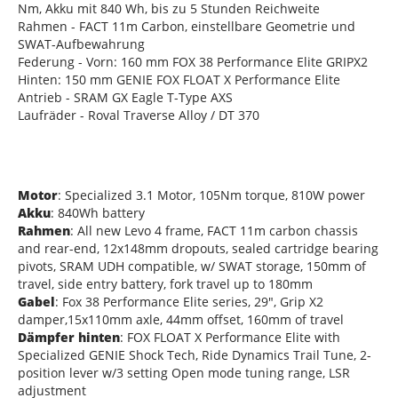
Nm, Akku mit 840 Wh, bis zu 5 Stunden Reichweite
Rahmen - FACT 11m Carbon, einstellbare Geometrie und
SWAT-Aufbewahrung
Federung - Vorn: 160 mm FOX 38 Performance Elite GRIPX2
Hinten: 150 mm GENIE FOX FLOAT X Performance Elite
Antrieb - SRAM GX Eagle T-Type AXS
Laufräder - Roval Traverse Alloy / DT 370
Motor
: Specialized 3.1 Motor, 105Nm torque, 810W power
Akku
: 840Wh battery
Rahmen
: All new Levo 4 frame, FACT 11m carbon chassis
and rear-end, 12x148mm dropouts, sealed cartridge bearing
pivots, SRAM UDH compatible, w/ SWAT storage, 150mm of
travel, side entry battery, fork travel up to 180mm
Gabel
: Fox 38 Performance Elite series, 29", Grip X2
damper,15x110mm axle, 44mm offset, 160mm of travel
Dämpfer hinten
: FOX FLOAT X Performance Elite with
Specialized GENIE Shock Tech, Ride Dynamics Trail Tune, 2-
position lever w/3 setting Open mode tuning range, LSR
adjustment