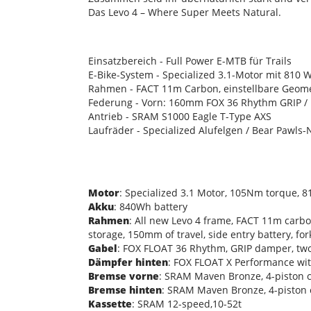
Das Levo 4 – Where Super Meets Natural.
Einsatzbereich - Full Power E-MTB für Trails
E-Bike-System - Specialized 3.1-Motor mit 810
Rahmen - FACT 11m Carbon, einstellbare Geo
Federung - Vorn: 160mm FOX 36 Rhythm GRIP /
Antrieb - SRAM S1000 Eagle T-Type AXS
Laufräder - Specialized Alufelgen / Bear Pawls
Motor
: Specialized 3.1 Motor, 105Nm torque, 
Akku
: 840Wh battery
Rahmen
: All new Levo 4 frame, FACT 11m carb
storage, 150mm of travel, side entry battery, fo
Gabel
: FOX FLOAT 36 Rhythm, GRIP damper, tw
Dämpfer hinten
: FOX FLOAT X Performance wit
Bremse vorne
: SRAM Maven Bronze, 4-piston c
Bremse hinten
: SRAM Maven Bronze, 4-piston c
Kassette
: SRAM 12-speed,10-52t