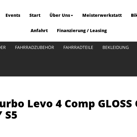
Events
Start
Über Uns
Meisterwerkstatt
Bi
Anfahrt
Finanzierung / Leasing
DER
FAHRRADZUBEHÖR
FAHRRADTEILE
BEKLEIDUNG
 Turbo Levo 4 Comp GLOS
 S5