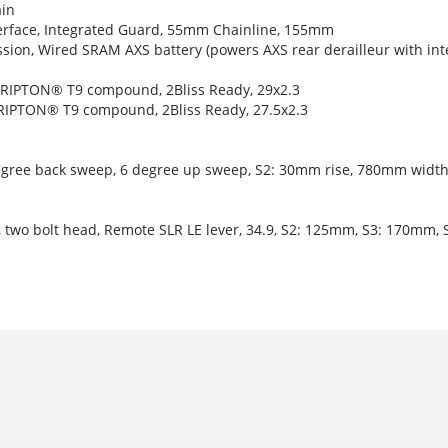
ain
terface, Integrated Guard, 55mm Chainline, 155mm
ion, Wired SRAM AXS battery (powers AXS rear derailleur with inte
 GRIPTON® T9 compound, 2Bliss Ready, 29x2.3
GRIPTON® T9 compound, 2Bliss Ready, 27.5x2.3
degree back sweep, 6 degree up sweep, S2: 30mm rise, 780mm widt
le, two bolt head, Remote SLR LE lever, 34.9, S2: 125mm, S3: 170mm