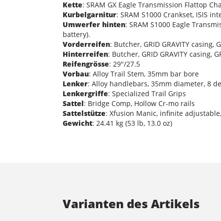
Kette
: SRAM GX Eagle Transmission Flattop Ch
Kurbelgarnitur
: SRAM S1000 Crankset, ISIS in
Umwerfer hinten
: SRAM S1000 Eagle Transmiss
battery).
Vorderreifen
: Butcher, GRID GRAVITY casing,
Hinterreifen
: Butcher, GRID GRAVITY casing, 
Reifengrösse
: 29"/27.5
Vorbau
: Alloy Trail Stem, 35mm bar bore
Lenker
: Alloy handlebars, 35mm diameter, 8 
Lenkergriffe
: Specialized Trail Grips
Sattel
: Bridge Comp, Hollow Cr-mo rails
Sattelstütze
: Xfusion Manic, infinite adjustab
Gewicht
: 24.41 kg (53 lb, 13.0 oz)
Varianten des Artikels