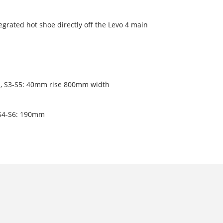
grated hot shoe directly off the Levo 4 main
h, S3-S5: 40mm rise 800mm width
, S4-S6: 190mm