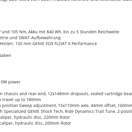
 W und 105 Nm, Akku mit 840 Wh, bis zu 5 Stunden Reichweite
metrie und SWAT-Aufbewahrung
 Hinten: 150 mm GENIE FOX FLOAT X Performance
-Naben
810W power
on chassis and rear-end, 12x148mm dropouts, sealed cartridge be
rk travel up to 180mm
o position Sweep adjustment, 15x110mm axle, 44mm offset, 160mm 
h Specialized GENIE Shock Tech, Ride Dynamics Trail Tune, 2-posit
aliper, hydraulic disc, 220mm Rotor
aliper, hydraulic disc, 200mm Rotor