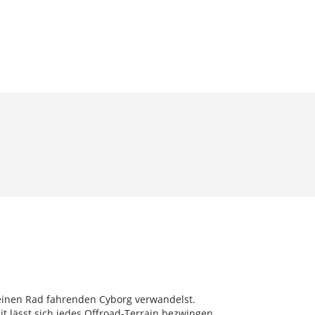
n einen Rad fahrenden Cyborg verwandelst.
it lässt sich jedes Offroad-Terrain bezwingen.