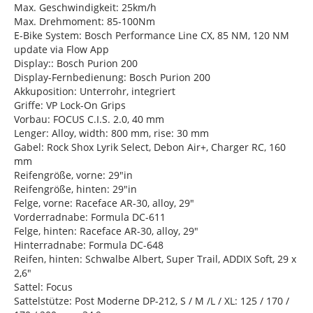
Max. Geschwindigkeit: 25km/h
Max. Drehmoment: 85-100Nm
E-Bike System: Bosch Performance Line CX, 85 NM, 120 NM
update via Flow App
Display:: Bosch Purion 200
Display-Fernbedienung: Bosch Purion 200
Akkuposition: Unterrohr, integriert
Griffe: VP Lock-On Grips
Vorbau: FOCUS C.I.S. 2.0, 40 mm
Lenger: Alloy, width: 800 mm, rise: 30 mm
Gabel: Rock Shox Lyrik Select, Debon Air+, Charger RC, 160
mm
Reifengröße, vorne: 29"in
Reifengröße, hinten: 29"in
Felge, vorne: Raceface AR-30, alloy, 29"
Vorderradnabe: Formula DC-611
Felge, hinten: Raceface AR-30, alloy, 29"
Hinterradnabe: Formula DC-648
Reifen, hinten: Schwalbe Albert, Super Trail, ADDIX Soft, 29 x
2,6"
Sattel: Focus
Sattelstütze: Post Moderne DP-212, S / M /L / XL: 125 / 170 /