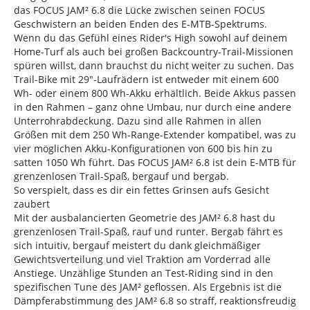
das FOCUS JAM² 6.8 die Lücke zwischen seinen FOCUS
Geschwistern an beiden Enden des E-MTB-Spektrums.
Wenn du das Gefühl eines Rider's High sowohl auf deinem
Home-Turf als auch bei großen Backcountry-Trail-Missionen
spüren willst, dann brauchst du nicht weiter zu suchen. Das
Trail-Bike mit 29"-Laufrädern ist entweder mit einem 600
Wh- oder einem 800 Wh-Akku erhältlich. Beide Akkus passen
in den Rahmen – ganz ohne Umbau, nur durch eine andere
Unterrohrabdeckung. Dazu sind alle Rahmen in allen
Größen mit dem 250 Wh-Range-Extender kompatibel, was zu
vier möglichen Akku-Konfigurationen von 600 bis hin zu
satten 1050 Wh führt. Das FOCUS JAM² 6.8 ist dein E-MTB für
grenzenlosen Trail-Spaß, bergauf und bergab.
So verspielt, dass es dir ein fettes Grinsen aufs Gesicht
zaubert
Mit der ausbalancierten Geometrie des JAM² 6.8 hast du
grenzenlosen Trail-Spaß, rauf und runter. Bergab fährt es
sich intuitiv, bergauf meistert du dank gleichmäßiger
Gewichtsverteilung und viel Traktion am Vorderrad alle
Anstiege. Unzählige Stunden an Test-Riding sind in den
spezifischen Tune des JAM² geflossen. Als Ergebnis ist die
Dämpferabstimmung des JAM² 6.8 so straff, reaktionsfreudig