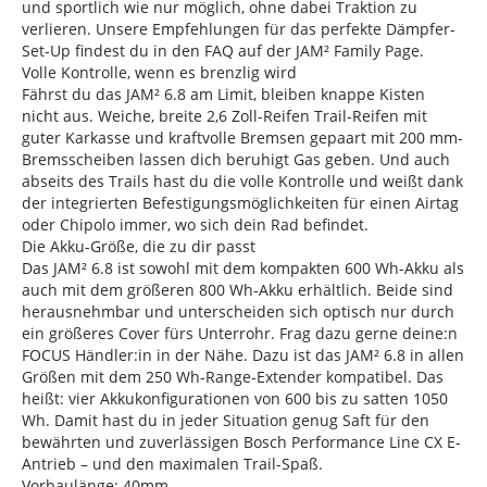
und sportlich wie nur möglich, ohne dabei Traktion zu
verlieren. Unsere Empfehlungen für das perfekte Dämpfer-
Set-Up findest du in den FAQ auf der JAM² Family Page.
Volle Kontrolle, wenn es brenzlig wird
Fährst du das JAM² 6.8 am Limit, bleiben knappe Kisten
nicht aus. Weiche, breite 2,6 Zoll-Reifen Trail-Reifen mit
guter Karkasse und kraftvolle Bremsen gepaart mit 200 mm-
Bremsscheiben lassen dich beruhigt Gas geben. Und auch
abseits des Trails hast du die volle Kontrolle und weißt dank
der integrierten Befestigungsmöglichkeiten für einen Airtag
oder Chipolo immer, wo sich dein Rad befindet.
Die Akku-Größe, die zu dir passt
Das JAM² 6.8 ist sowohl mit dem kompakten 600 Wh-Akku als
auch mit dem größeren 800 Wh-Akku erhältlich. Beide sind
herausnehmbar und unterscheiden sich optisch nur durch
ein größeres Cover fürs Unterrohr. Frag dazu gerne deine:n
FOCUS Händler:in in der Nähe. Dazu ist das JAM² 6.8 in allen
Größen mit dem 250 Wh-Range-Extender kompatibel. Das
heißt: vier Akkukonfigurationen von 600 bis zu satten 1050
Wh. Damit hast du in jeder Situation genug Saft für den
bewährten und zuverlässigen Bosch Performance Line CX E-
Antrieb – und den maximalen Trail-Spaß.
Vorbaulänge: 40mm