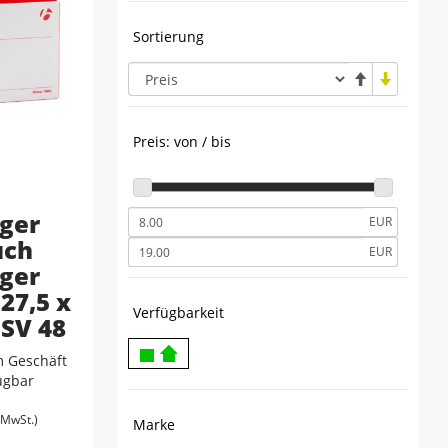
Sortierung
Preis: von / bis
ger
EUR
uch
EUR
ger
27,5 x
Verfügbarkeit
 SV 48
 Geschäft
fügbar
. MwSt.)
Marke