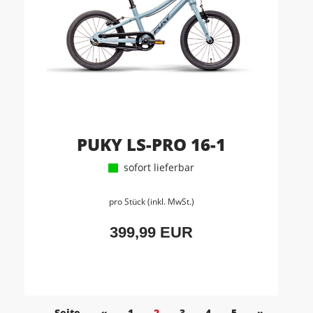
PUKY LS-PRO 16-1
sofort lieferbar
pro Stück (inkl. MwSt.)
399,99 EUR
Seite
«
1
2
3
4
5
»