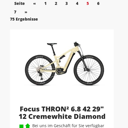
Seite
«
1
2
3
4
5
6
7
»
75 Ergebnisse
Focus THRON² 6.8 42 29"
12 Cremewhite Diamond
Bei uns im Geschäft für Sie verfügbar